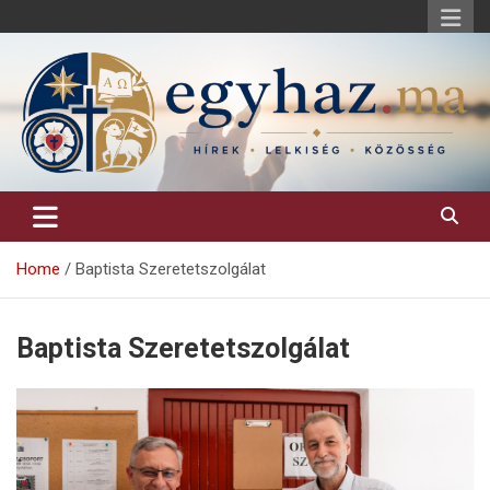
Skip
to
content
Keresztény hírek, elemzések, építő jellegű kritikai írások.
egyhaz.ma
Home
Baptista Szeretetszolgálat
Baptista Szeretetszolgálat