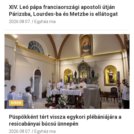
XIV. Leó pápa franciaországi apostoli útján
Párizsba, Lourdes-ba és Metzbe is ellátogat
2026.08.07.
Egyház.ma
HÍREK
Püspökként tért vissza egykori plébániájára a
resicabányai búcsú ünnepén
2026.08.07.
Egyház.ma