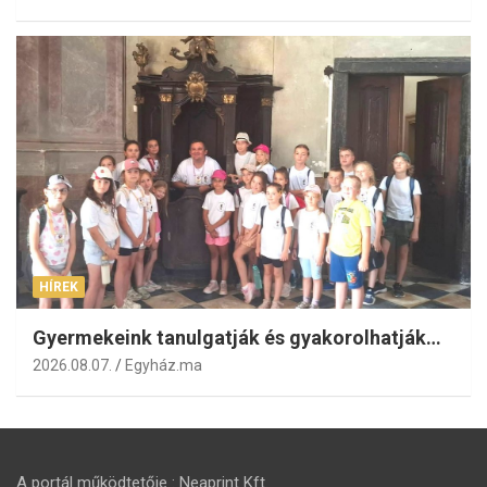
HÍREK
Gyermekeink tanulgatják és gyakorolhatják…
2026.08.07.
Egyház.ma
A portál működtetője : Neaprint Kft.