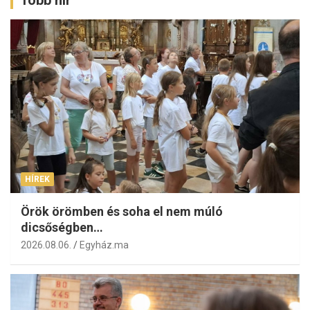
Több hír
HÍREK
Örök örömben és soha el nem múló
dicsőségben…
2026.08.06.
Egyház.ma