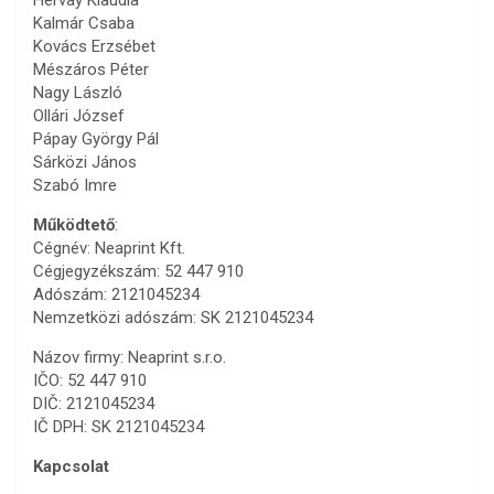
Hervay Klaudia
Kalmár Csaba
Kovács Erzsébet
Mészáros Péter
Nagy László
Ollári József
Pápay György Pál
Sárközi János
Szabó Imre
Működtető
:
Cégnév: Neaprint Kft.
Cégjegyzékszám: 52 447 910
Adószám: 2121045234
Nemzetközi adószám: SK 2121045234
Názov firmy: Neaprint s.r.o.
IČO: 52 447 910
DIČ: 2121045234
IČ DPH: SK 2121045234
Kapcsolat