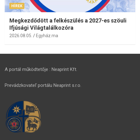
HÍREK
Megkezdődött a felkészülés a 2027-es szöuli
Ifjúsági Világtalálkozóra
2026.08.05.
Egyház.ma
A portál működtetője : Neaprint Kft.
Prevádzkovateľ portálu Neaprint s.r.o.