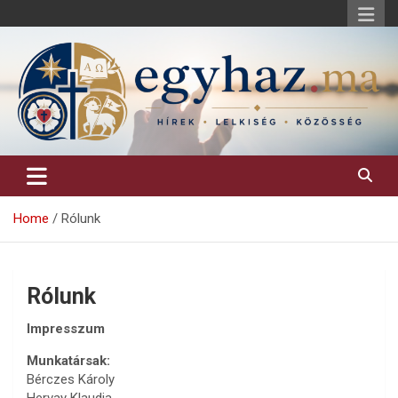
Skip
to
content
Keresztény hírek, elemzések, építő jellegű kritikai írások.
egyhaz.ma
Home
Rólunk
Rólunk
Impresszum
Munkatársak:
Bérczes Károly