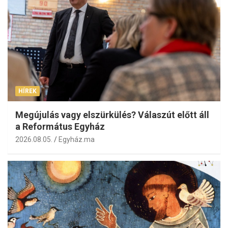
HÍREK
Megújulás vagy elszürkülés? Válaszút előtt áll
a Református Egyház
2026.08.05.
Egyház.ma