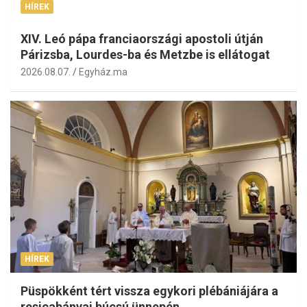
HÍREK
XIV. Leó pápa franciaországi apostoli útján
Párizsba, Lourdes-ba és Metzbe is ellátogat
2026.08.07.
Egyház.ma
HÍREK
Püspökként tért vissza egykori plébániájára a
resicabányai búcsú ünnepén