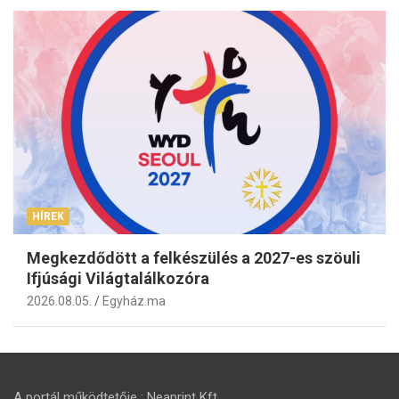
HÍREK
Megkezdődött a felkészülés a 2027-es szöuli
Ifjúsági Világtalálkozóra
2026.08.05.
Egyház.ma
A portál működtetője : Neaprint Kft.