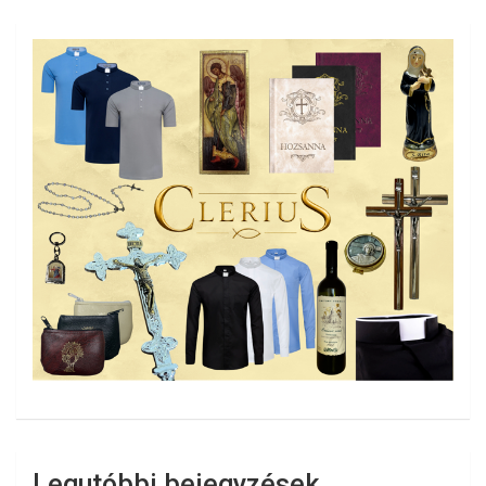
Legutóbbi bejegyzések