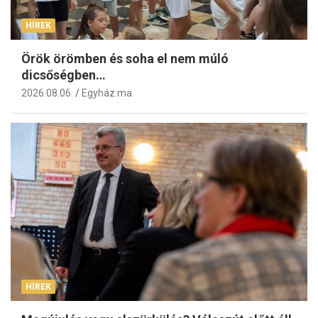
HÍREK
Örök örömben és soha el nem múló
dicsőségben…
2026.08.06.
Egyház.ma
HÍREK