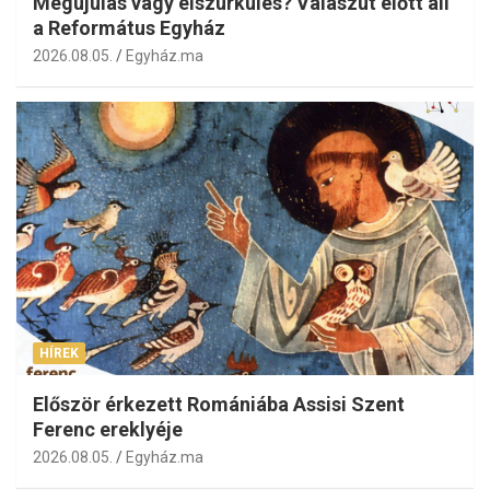
Megújulás vagy elszürkülés? Válaszút előtt áll
a Református Egyház
2026.08.05.
Egyház.ma
HÍREK
Először érkezett Romániába Assisi Szent
Ferenc ereklyéje
2026.08.05.
Egyház.ma