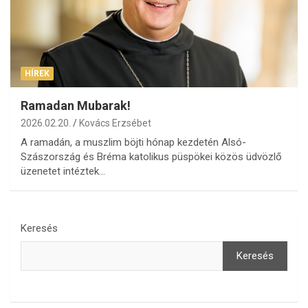
HÍREK
Ramadan Mubarak!
2026.02.20.
Kovács Erzsébet
A ramadán, a muszlim böjti hónap kezdetén Alsó-
Szászország és Bréma katolikus püspökei közös üdvözlő
üzenetet intéztek…
Keresés
Keresés