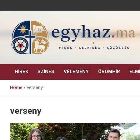
Skip
to
content
Keresztény hírek, elemzések, építő jellegű kritikai írások.
egyhaz.ma
HÍREK
SZÍNES
VÉLEMÉNY
ÖRÖMHÍR
ELM
Home
verseny
verseny