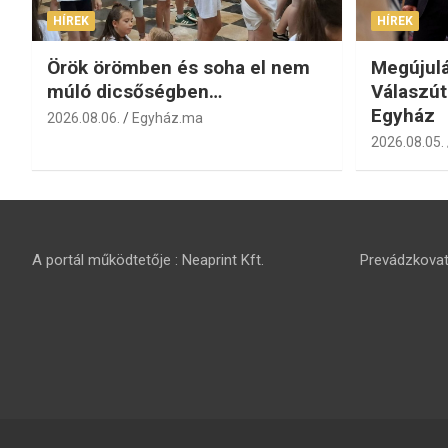
HÍREK
HÍREK
Örök örömben és soha el nem
Megújulá
múló dicsőségben…
Válaszút
Egyház
2026.08.06.
Egyház.ma
2026.08.05.
A portál működtetője : Neaprint Kft.
Prevádzkovate