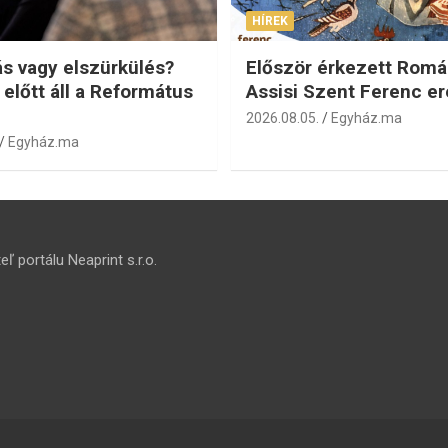
HÍREK
s vagy elszürkülés?
Először érkezett Romá
 előtt áll a Református
Assisi Szent Ferenc er
2026.08.05.
Egyház.ma
Egyház.ma
ľ portálu Neaprint s.r.o.