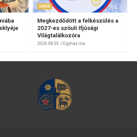
HÍREK
niába
Megkezdődött a felkészülés a
eklyéje
2027-es szöuli Ifjúsági
Világtalálkozóra
2026.08.05.
Egyház.ma