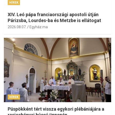
HÍREK
XIV. Leó pápa franciaországi apostoli útján
Párizsba, Lourdes-ba és Metzbe is ellátogat
2026.08.07.
Egyház.ma
HÍREK
Püspökként tért vissza egykori plébániájára a
resicabányai búcsú ünnepén