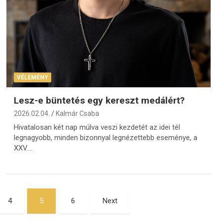
VÉLEMÉNY
Lesz-e büntetés egy kereszt medálért?
2026.02.04.
Kalmár Csaba
Hivatalosan két nap múlva veszi kezdetét az idei tél
legnagyobb, minden bizonnyal legnézettebb eseménye, a
XXV.…
4
5
6
Next