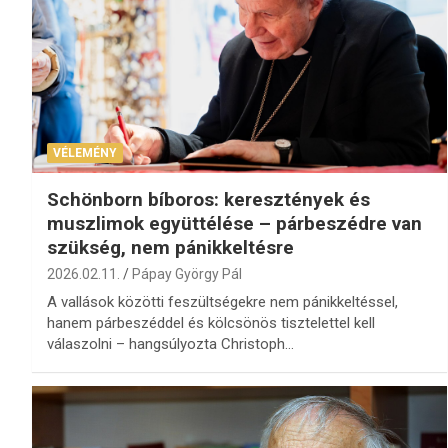
VÉLEMÉNY
Schönborn bíboros: keresztények és
muszlimok együttélése – párbeszédre van
szükség, nem pánikkeltésre
2026.02.11.
Pápay György Pál
A vallások közötti feszültségekre nem pánikkeltéssel,
hanem párbeszéddel és kölcsönös tisztelettel kell
válaszolni – hangsúlyozta Christoph…