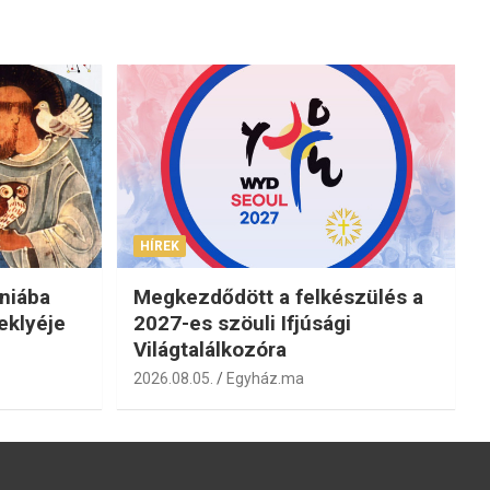
HÍREK
niába
Megkezdődött a felkészülés a
eklyéje
2027-es szöuli Ifjúsági
Világtalálkozóra
2026.08.05.
Egyház.ma