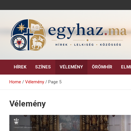
Skip
to
content
Keresztény hírek, elemzések, építő jellegű kritikai írások.
egyhaz.ma
HÍREK
SZÍNES
VÉLEMÉNY
ÖRÖMHÍR
ELM
Home
Vélemény
Page 5
Vélemény