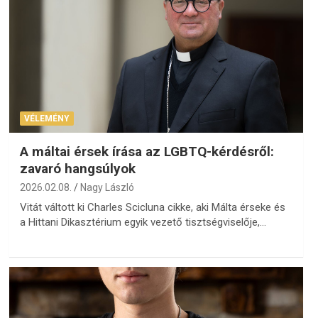
VÉLEMÉNY
A máltai érsek írása az LGBTQ-kérdésről:
zavaró hangsúlyok
2026.02.08.
Nagy László
Vitát váltott ki Charles Scicluna cikke, aki Málta érseke és
a Hittani Dikasztérium egyik vezető tisztségviselője,…