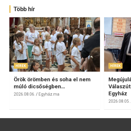
Több hír
HÍREK
HÍREK
Örök örömben és soha el nem
Megújulá
múló dicsőségben…
Válaszút
Egyház
2026.08.06.
Egyház.ma
2026.08.05.