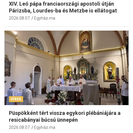
XIV. Leó pápa franciaországi apostoli útján
Párizsba, Lourdes-ba és Metzbe is ellátogat
2026.08.07.
Egyház.ma
HÍREK
Püspökként tért vissza egykori plébániájára a
resicabányai búcsú ünnepén
2026.08.07.
Egyház.ma