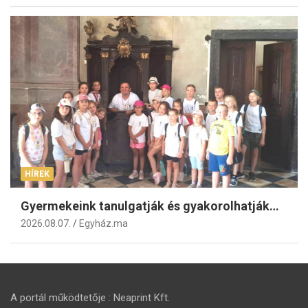
HÍREK
Gyermekeink tanulgatják és gyakorolhatják…
2026.08.07.
Egyház.ma
A portál működtetője : Neaprint Kft.