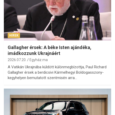
HÍREK
Gallagher érsek: A béke Isten ajándéka,
imádkozzunk Ukrajnáért
2026.07.20.
Egyház.ma
A Vatikán Ukrajnába küldött különmegbízottja, Paul Richard
Gallagher érsek a berdicsivi Kármelhegyi Boldogasszony-
kegyhelyen bemutatott szentmisén arra…