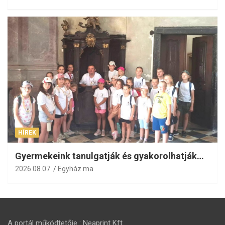
HÍREK
Gyermekeink tanulgatják és gyakorolhatják…
2026.08.07.
Egyház.ma
A portál működtetője : Neaprint Kft.