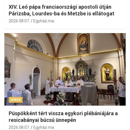
XIV. Leó pápa franciaországi apostoli útján
Párizsba, Lourdes-ba és Metzbe is ellátogat
2026.08.07.
Egyház.ma
HÍREK
Püspökként tért vissza egykori plébániájára a
resicabányai búcsú ünnepén
2026.08.07.
Egyház.ma