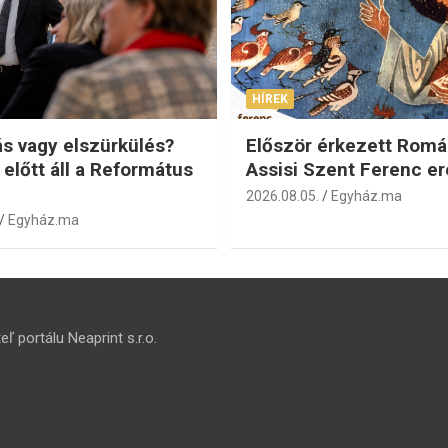
HÍREK
s vagy elszürkülés?
Először érkezett Romá
 előtt áll a Református
Assisi Szent Ferenc er
2026.08.05.
Egyház.ma
Egyház.ma
ľ portálu Neaprint s.r.o.