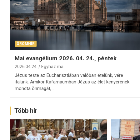
ÖRÖMHÍR
Mai evangélium 2026. 04. 24., péntek
2026.04.24.
Egyház.ma
Jézus teste az Eucharisztiában valóban ételünk, vére
italunk. Amikor Kafarnaumban Jézus az élet kenyerének
mondta önmagát,…
Több hír