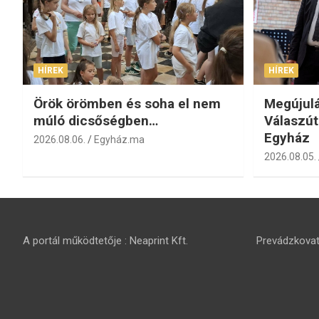
HÍREK
HÍREK
Örök örömben és soha el nem
Megújulá
múló dicsőségben…
Válaszút
Egyház
2026.08.06.
Egyház.ma
2026.08.05.
A portál működtetője : Neaprint Kft.
Prevádzkovate