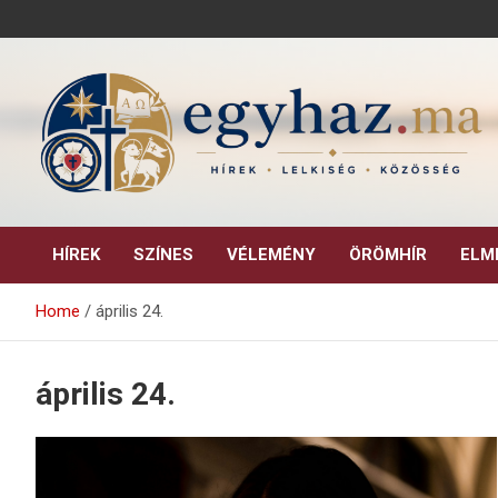
Skip
to
content
Keresztény hírek, elemzések, építő jellegű kritikai írások.
egyhaz.ma
HÍREK
SZÍNES
VÉLEMÉNY
ÖRÖMHÍR
ELM
Home
április 24.
április 24.