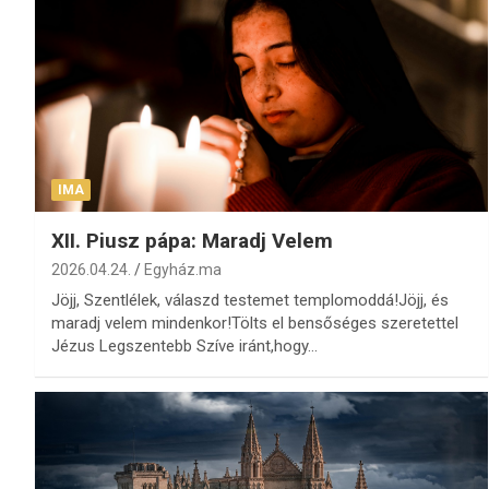
IMA
XII. Piusz pápa: Maradj Velem
2026.04.24.
Egyház.ma
Jöjj, Szentlélek, válaszd testemet templomoddá!Jöjj, és
maradj velem mindenkor!Tölts el bensőséges szeretettel
Jézus Legszentebb Szíve iránt,hogy…