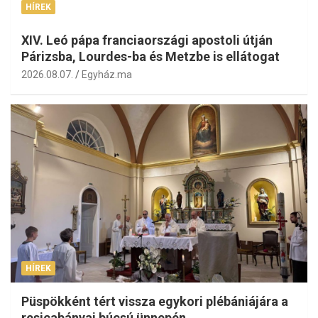
HÍREK
XIV. Leó pápa franciaországi apostoli útján
Párizsba, Lourdes-ba és Metzbe is ellátogat
2026.08.07.
Egyház.ma
HÍREK
Püspökként tért vissza egykori plébániájára a
resicabányai búcsú ünnepén