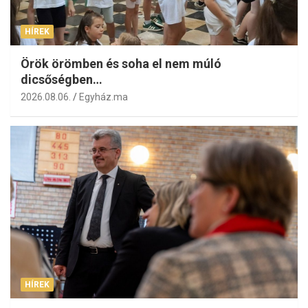
HÍREK
Örök örömben és soha el nem múló
dicsőségben…
2026.08.06.
Egyház.ma
HÍREK