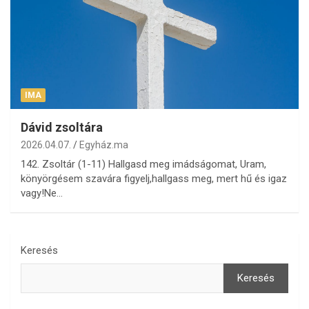
IMA
Dávid zsoltára
2026.04.07.
Egyház.ma
142. Zsoltár (1-11) Hallgasd meg imádságomat, Uram,
könyörgésem szavára figyelj,hallgass meg, mert hű és igaz
vagy!Ne…
Keresés
Keresés