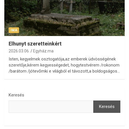
IMA
Elhunyt szeretteinkért
2026.03.06.
Egyház.ma
Isten, kegyelmek osztogatója,az emberek üdvösségének
szeretője,kérem kegyességedet, hogytestvérem /rokonom
/barátom /jótevőmki e világból el távozott,a boldogságos…
Keresés
Keresés