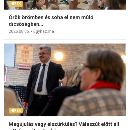
HÍREK
Örök örömben és soha el nem múló
dicsőségben…
2026.08.06.
Egyház.ma
HÍREK
Megújulás vagy elszürkülés? Válaszút előtt áll