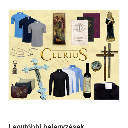
Legutóbbi bejegyzések