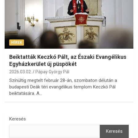
HÍREK
Beiktatták Keczkó Pált, az Északi Evangélikus
Egyházkerület új püspökét
2026.03.02.
Pápay György Pál
Színültig megtelt február 28-án, szombaton délután a
budapesti Deák téri evangélikus templom Keczkó Pál
beiktatására. A…
Keresés
Keresés