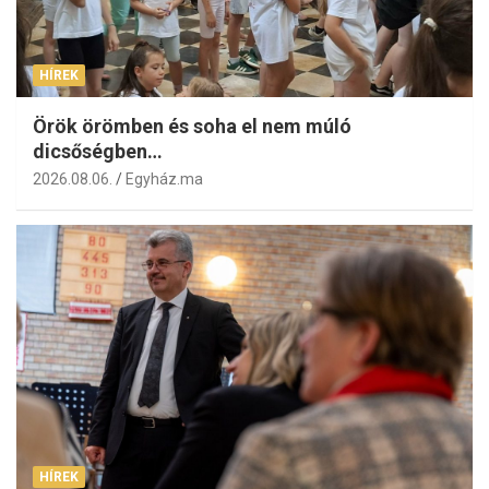
HÍREK
Örök örömben és soha el nem múló
dicsőségben…
2026.08.06.
Egyház.ma
HÍREK