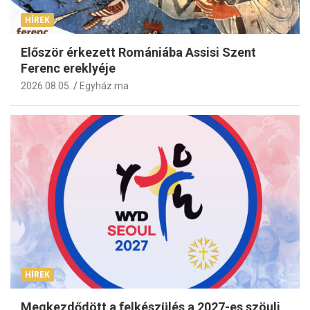
HÍREK
Először érkezett Romániába Assisi Szent
Ferenc ereklyéje
2026.08.05.
Egyház.ma
HÍREK
Megkezdődött a felkészülés a 2027-es szöuli