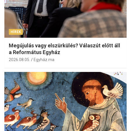
HÍREK
Megújulás vagy elszürkülés? Válaszút előtt áll
a Református Egyház
2026.08.05.
Egyház.ma