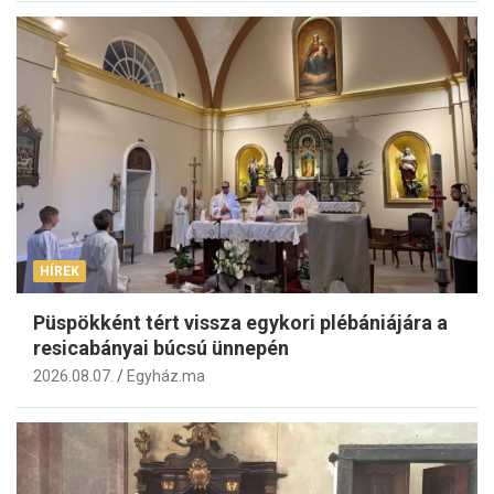
HÍREK
Püspökként tért vissza egykori plébániájára a
resicabányai búcsú ünnepén
2026.08.07.
Egyház.ma