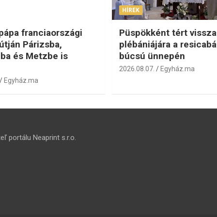
HÍREK
 pápa franciaországi
Püspökként tért vissza
útján Párizsba,
plébániájára a resicabá
ba és Metzbe is
búcsú ünnepén
2026.08.07.
Egyház.ma
Egyház.ma
ľ portálu Neaprint s.r.o.