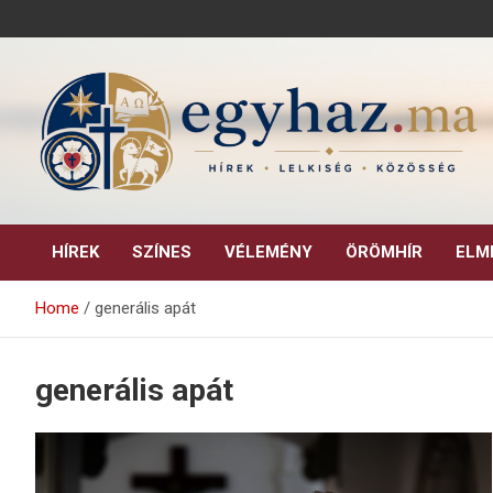
Skip
to
content
Keresztény hírek, elemzések, építő jellegű kritikai írások.
egyhaz.ma
HÍREK
SZÍNES
VÉLEMÉNY
ÖRÖMHÍR
ELM
Home
generális apát
generális apát