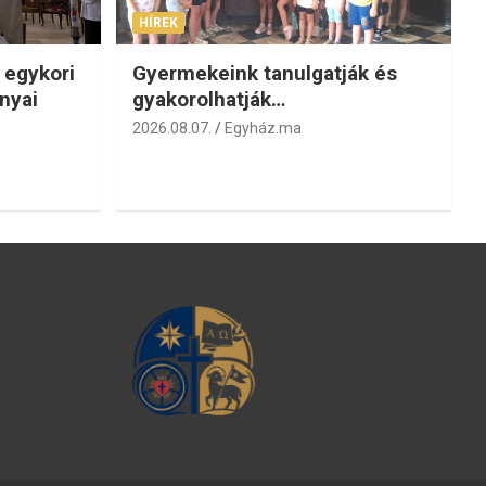
HÍREK
 egykori
Gyermekeink tanulgatják és
nyai
gyakorolhatják…
2026.08.07.
Egyház.ma