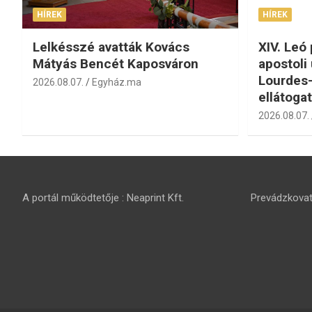
HÍREK
HÍREK
Lelkésszé avatták Kovács
XIV. Leó
Mátyás Bencét Kaposváron
apostoli 
Lourdes-
2026.08.07.
Egyház.ma
ellátogat
2026.08.07.
A portál működtetője : Neaprint Kft.
Prevádzkovate