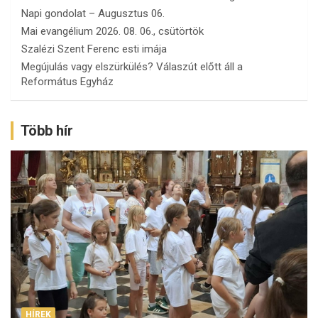
Napi gondolat – Augusztus 06.
Mai evangélium 2026. 08. 06., csütörtök
Szalézi Szent Ferenc esti imája
Megújulás vagy elszürkülés? Válaszút előtt áll a
Református Egyház
Több hír
HÍREK