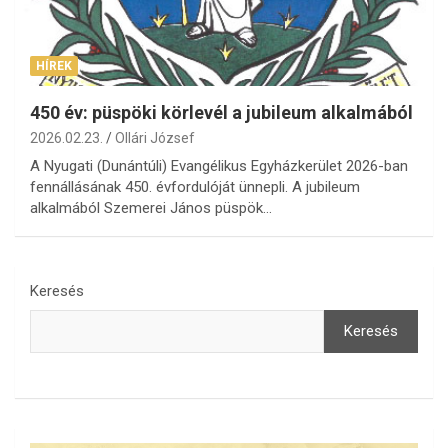
HÍREK
450 év: püspöki körlevél a jubileum alkalmából
2026.02.23.
Ollári József
A Nyugati (Dunántúli) Evangélikus Egyházkerület 2026-ban
fennállásának 450. évfordulóját ünnepli. A jubileum
alkalmából Szemerei János püspök…
Keresés
Keresés