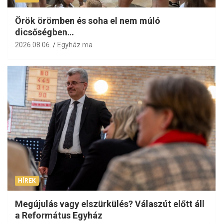
Örök örömben és soha el nem múló
dicsőségben…
2026.08.06.
Egyház.ma
HÍREK
Megújulás vagy elszürkülés? Válaszút előtt áll
a Református Egyház