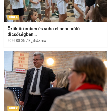
HÍREK
Örök örömben és soha el nem múló
dicsőségben…
2026.08.06.
Egyház.ma
HÍREK