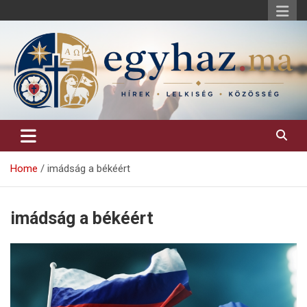
Skip
to
content
Keresztény hírek, elemzések, építő jellegű kritikai írások.
egyhaz.ma
Home
imádság a békéért
imádság a békéért