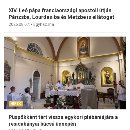
XIV. Leó pápa franciaországi apostoli útján
Párizsba, Lourdes-ba és Metzbe is ellátogat
2026.08.07.
Egyház.ma
HÍREK
Püspökként tért vissza egykori plébániájára a
resicabányai búcsú ünnepén