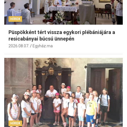
HÍREK
Püspökként tért vissza egykori plébániájára a
resicabányai búcsú ünnepén
2026.08.07.
Egyház.ma
HÍREK