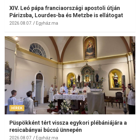
XIV. Leó pápa franciaországi apostoli útján
Párizsba, Lourdes-ba és Metzbe is ellátogat
2026.08.07.
Egyház.ma
HÍREK
Püspökként tért vissza egykori plébániájára a
resicabányai búcsú ünnepén
2026.08.07.
Egyház.ma