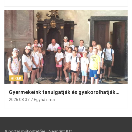
HÍREK
Gyermekeink tanulgatják és gyakorolhatják…
2026.08.07.
Egyház.ma
A portál működtetője : Neaprint Kft.