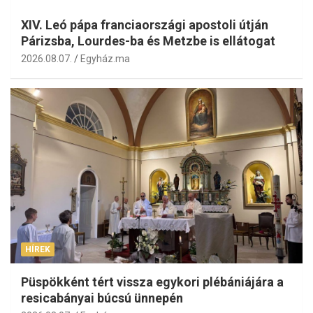
XIV. Leó pápa franciaországi apostoli útján
Párizsba, Lourdes-ba és Metzbe is ellátogat
2026.08.07.
Egyház.ma
HÍREK
Püspökként tért vissza egykori plébániájára a
resicabányai búcsú ünnepén