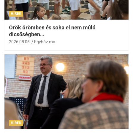
HÍREK
Örök örömben és soha el nem múló
dicsőségben…
2026.08.06.
Egyház.ma
HÍREK