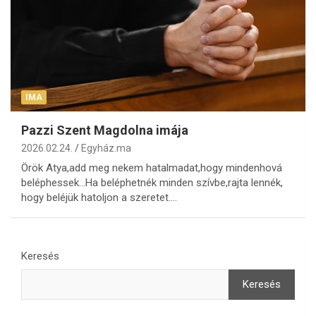
IMA
Pazzi Szent Magdolna imája
2026.02.24.
Egyház.ma
Örök Atya,add meg nekem hatalmadat,hogy mindenhová
beléphessek…Ha beléphetnék minden szívbe,rajta lennék,
hogy beléjük hatoljon a szeretet.…
Keresés
Keresés