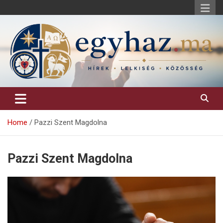
Skip
to
content
Keresztény hírek, elemzések, építő jellegű kritikai írások.
egyhaz.ma
Home
Pazzi Szent Magdolna
Pazzi Szent Magdolna