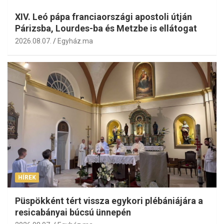
XIV. Leó pápa franciaországi apostoli útján
Párizsba, Lourdes-ba és Metzbe is ellátogat
2026.08.07.
Egyház.ma
HÍREK
Püspökként tért vissza egykori plébániájára a
resicabányai búcsú ünnepén