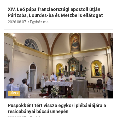
XIV. Leó pápa franciaországi apostoli útján
Párizsba, Lourdes-ba és Metzbe is ellátogat
2026.08.07.
Egyház.ma
HÍREK
Püspökként tért vissza egykori plébániájára a
resicabányai búcsú ünnepén