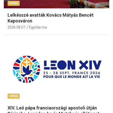
HÍREK
Lelkésszé avatták Kovács Mátyás Bencét
Kaposváron
2026.08.07.
Egyház.ma
HÍREK
XIV. Leó pápa franciaországi apostoli útján