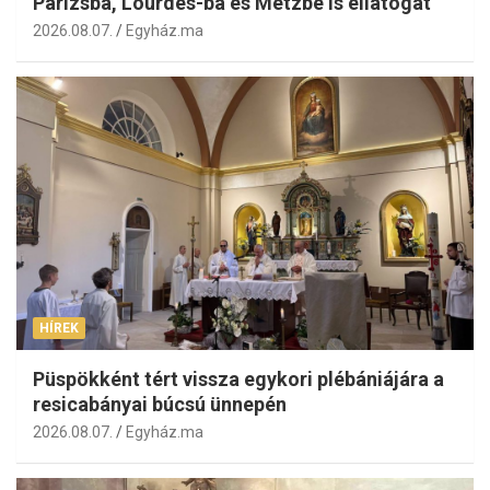
Párizsba, Lourdes-ba és Metzbe is ellátogat
2026.08.07.
Egyház.ma
HÍREK
Püspökként tért vissza egykori plébániájára a
resicabányai búcsú ünnepén
2026.08.07.
Egyház.ma