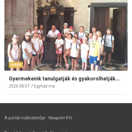
HÍREK
Gyermekeink tanulgatják és gyakorolhatják…
2026.08.07.
Egyház.ma
A portál működtetője : Neaprint Kft.