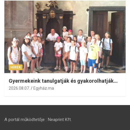
HÍREK
Gyermekeink tanulgatják és gyakorolhatják…
2026.08.07.
Egyház.ma
A portál működtetője : Neaprint Kft.