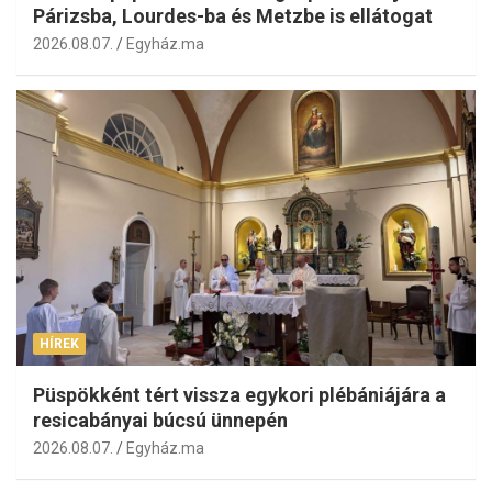
Párizsba, Lourdes-ba és Metzbe is ellátogat
2026.08.07.
Egyház.ma
HÍREK
Püspökként tért vissza egykori plébániájára a
resicabányai búcsú ünnepén
2026.08.07.
Egyház.ma