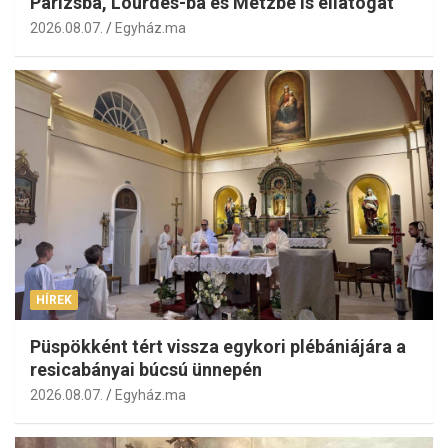
Párizsba, Lourdes-ba és Metzbe is ellátogat
2026.08.07.
Egyház.ma
HÍREK
Püspökként tért vissza egykori plébániájára a
resicabányai búcsú ünnepén
2026.08.07.
Egyház.ma