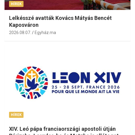
HÍREK
Lelkésszé avatták Kovács Mátyás Bencét
Kaposváron
2026.08.07.
Egyház.ma
HÍREK
XIV. Leó pápa franciaországi apostoli útján