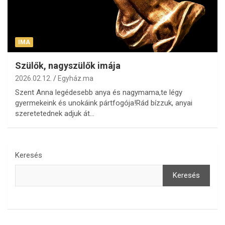
IMA
Szülők, nagyszülők imája
2026.02.12.
Egyház.ma
Szent Anna legédesebb anya és nagymama,te légy
gyermekeink és unokáink pártfogója!Rád bízzuk, anyai
szeretetednek adjuk át…
Keresés
Keresés