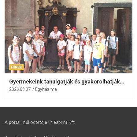
HÍREK
Gyermekeink tanulgatják és gyakorolhatják…
2026.08.07.
Egyház.ma
A portál működtetője : Neaprint Kft.