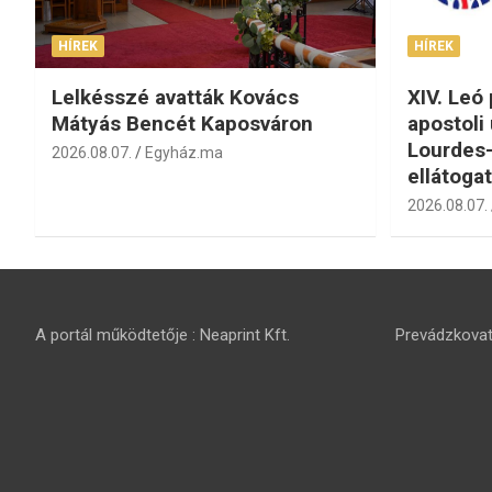
HÍREK
HÍREK
Lelkésszé avatták Kovács
XIV. Leó
Mátyás Bencét Kaposváron
apostoli 
Lourdes-
2026.08.07.
Egyház.ma
ellátogat
2026.08.07.
A portál működtetője : Neaprint Kft.
Prevádzkovate