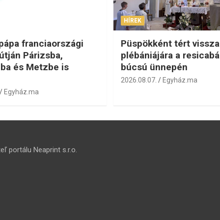
HÍREK
 pápa franciaországi
Püspökként tért vissza
útján Párizsba,
plébániájára a resicabá
ba és Metzbe is
búcsú ünnepén
2026.08.07.
Egyház.ma
Egyház.ma
ľ portálu Neaprint s.r.o.