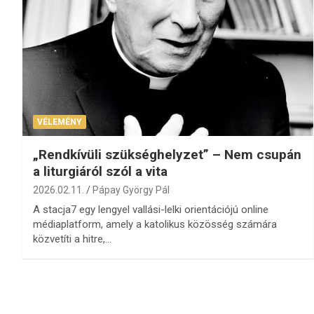
VÉLEMÉNY
„Rendkívüli szükséghelyzet” – Nem csupán
a liturgiáról szól a vita
2026.02.11.
Pápay György Pál
A stacja7 egy lengyel vallási-lelki orientációjú online
médiaplatform, amely a katolikus közösség számára
közvetíti a hitre,…