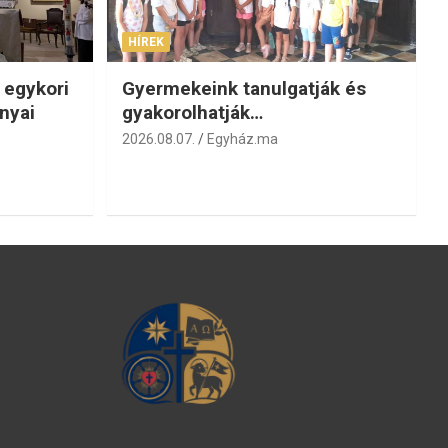
HÍREK
 egykori
Gyermekeink tanulgatják és
nyai
gyakorolhatják…
2026.08.07.
Egyház.ma