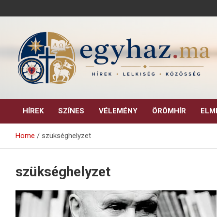
Skip
to
content
Keresztény hírek, elemzések, építő jellegű kritikai írások.
egyhaz.ma
HÍREK
SZÍNES
VÉLEMÉNY
ÖRÖMHÍR
ELM
Home
szükséghelyzet
szükséghelyzet