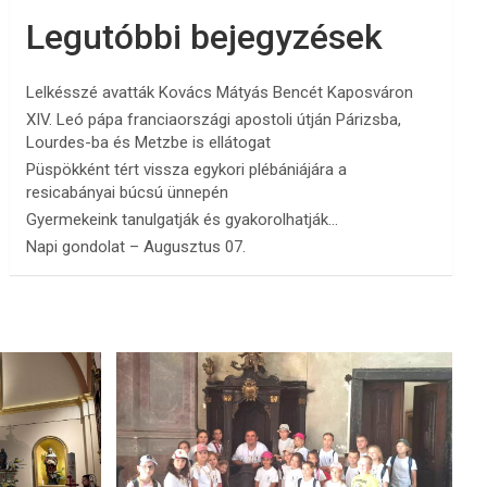
Legutóbbi bejegyzések
Lelkésszé avatták Kovács Mátyás Bencét Kaposváron
XIV. Leó pápa franciaországi apostoli útján Párizsba,
Lourdes-ba és Metzbe is ellátogat
Püspökként tért vissza egykori plébániájára a
resicabányai búcsú ünnepén
Gyermekeink tanulgatják és gyakorolhatják…
Napi gondolat – Augusztus 07.