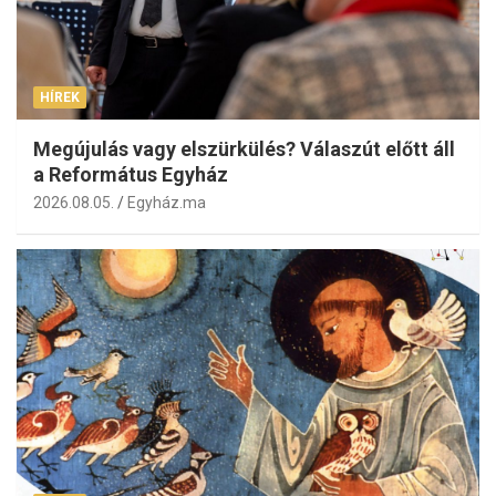
HÍREK
Megújulás vagy elszürkülés? Válaszút előtt áll
a Református Egyház
2026.08.05.
Egyház.ma