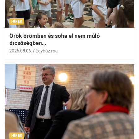
HÍREK
Örök örömben és soha el nem múló
dicsőségben…
2026.08.06.
Egyház.ma
HÍREK