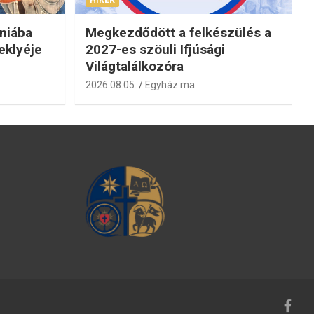
niába
Megkezdődött a felkészülés a
eklyéje
2027-es szöuli Ifjúsági
Világtalálkozóra
2026.08.05.
Egyház.ma