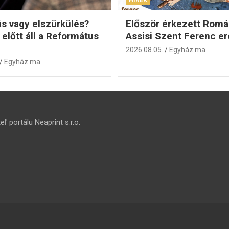
s vagy elszürkülés?
Először érkezett Romá
 előtt áll a Református
Assisi Szent Ferenc er
2026.08.05.
Egyház.ma
Egyház.ma
ľ portálu Neaprint s.r.o.