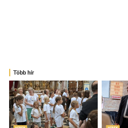
Több hír
HÍREK
HÍREK