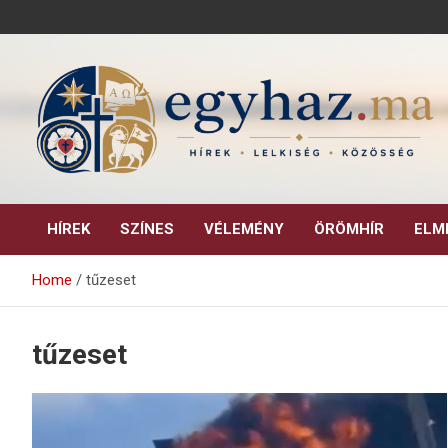
Skip
to
content
Keresztény hírek, elemzések, építő jellegű kritikai írások.
egyhaz.ma
HÍREK
SZÍNES
VÉLEMÉNY
ÖRÖMHÍR
ELM
Home
tűzeset
tűzeset