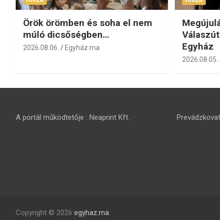
Örök örömben és soha el nem
Megújulá
múló dicsőségben…
Válaszút
Egyház
2026.08.06.
Egyház.ma
2026.08.05.
A portál működtetője : Neaprint Kft.
Prevádzkovate
Copyright © 2026
egyhaz.ma