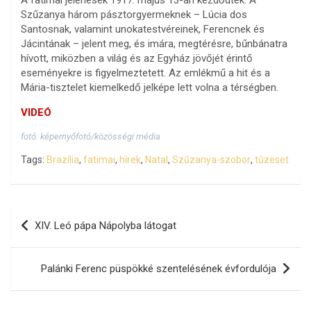
A fatimai jelenések 1917. május 13-án kezdődtek. A
Szűzanya három pásztorgyermeknek – Lúcia dos
Santosnak, valamint unokatestvéreinek, Ferencnek és
Jácintának – jelent meg, és imára, megtérésre, bűnbánatra
hívott, miközben a világ és az Egyház jövőjét érintő
eseményekre is figyelmeztetett. Az emlékmű a hit és a
Mária-tisztelet kiemelkedő jelképe lett volna a térségben.
VIDEÓ
fotó: képernyőfotó/közösségi média
Tags:
Brazília
,
fatimai
,
hírek
,
Natal
,
Szűzanya-szobor
,
tűzeset
Bejegyzés
XIV. Leó pápa Nápolyba látogat
navigáció
Palánki Ferenc püspökké szentelésének évfordulója