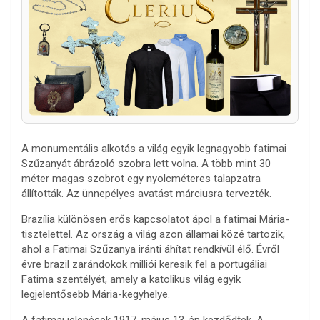
A monumentális alkotás a világ egyik legnagyobb fatimai
Szűzanyát ábrázoló szobra lett volna. A több mint 30
méter magas szobrot egy nyolcméteres talapzatra
állították. Az ünnepélyes avatást márciusra tervezték.
Brazília különösen erős kapcsolatot ápol a fatimai Mária-
tisztelettel. Az ország a világ azon államai közé tartozik,
ahol a Fatimai Szűzanya iránti áhítat rendkívül élő. Évről
évre brazil zarándokok milliói keresik fel a portugáliai
Fatima szentélyét, amely a katolikus világ egyik
legjelentősebb Mária-kegyhelye.