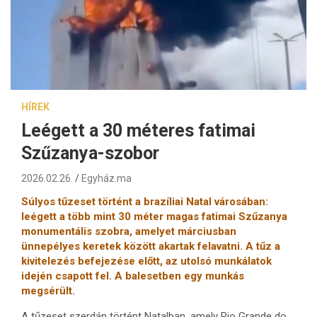
HÍREK
Leégett a 30 méteres fatimai
Szűzanya-szobor
2026.02.26.
Egyház.ma
Súlyos tűzeset történt a brazíliai Natal városában:
leégett a több mint 30 méter magas fatimai Szűzanya
monumentális szobra, amelyet márciusban
ünnepélyes keretek között akartak felavatni. A tűz a
kivitelezés befejezése előtt, az utolsó munkálatok
idején csapott fel. A balesetben egy munkás
megsérült.
A tűzeset szerdán történt Natalban, amely Rio Grande do