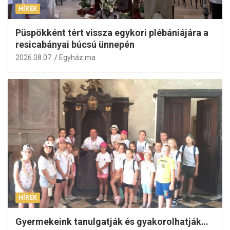
HÍREK
Püspökként tért vissza egykori plébániájára a
resicabányai búcsú ünnepén
2026.08.07.
Egyház.ma
HÍREK
Gyermekeink tanulgatják és gyakorolhatják…