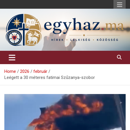
Skip
to
content
Keresztény hírek, elemzések, építő jellegű kritikai írások.
egyhaz.ma
Home
2026
február
Leégett a 30 méteres fatimai Szűzanya-szobor