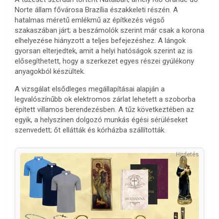
Norte állam fővárosa Brazília északkeleti részén. A
hatalmas méretű emlékmű az építkezés végső
szakaszában járt; a beszámolók szerint már csak a korona
elhelyezése hiányzott a teljes befejezéshez. A lángok
gyorsan elterjedtek, amit a helyi hatóságok szerint az is
elősegíthetett, hogy a szerkezet egyes részei gyúlékony
anyagokból készültek.
A vizsgálat elsődleges megállapításai alapján a
legvalószínűbb ok elektromos zárlat lehetett a szoborba
épített villamos berendezésben. A tűz következtében az
egyik, a helyszínen dolgozó munkás égési sérüléseket
szenvedett; őt ellátták és kórházba szállították.
Hirdetés