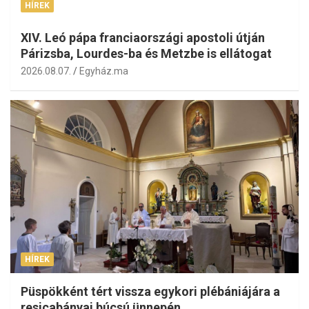
HÍREK
XIV. Leó pápa franciaországi apostoli útján
Párizsba, Lourdes-ba és Metzbe is ellátogat
2026.08.07.
Egyház.ma
HÍREK
Püspökként tért vissza egykori plébániájára a
resicabányai búcsú ünnepén