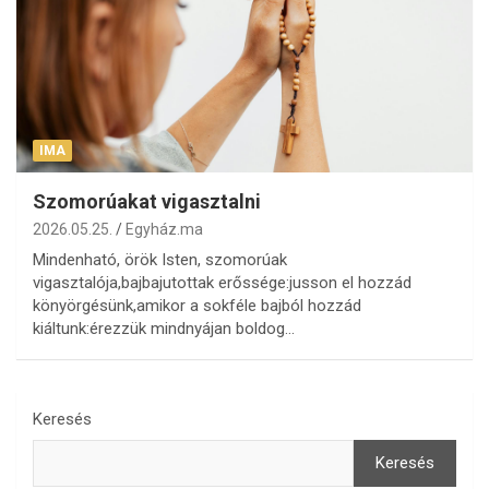
IMA
Szomorúakat vigasztalni
2026.05.25.
Egyház.ma
Mindenható, örök Isten, szomorúak
vigasztalója,bajbajutottak erőssége:jusson el hozzád
könyörgésünk,amikor a sokféle bajból hozzád
kiáltunk:érezzük mindnyájan boldog…
Keresés
Keresés