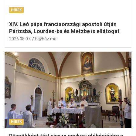
HÍREK
XIV. Leó pápa franciaországi apostoli útján
Párizsba, Lourdes-ba és Metzbe is ellátogat
2026.08.07.
Egyház.ma
HÍREK
Püspökként tért vissza egykori plébániájára a