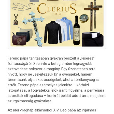
Ferenc pápa tanításában gyakran beszélt a „kísérés”
fontosságáról. Szerinte a beteg ember legnagyobb
szenvedése sokszor a magány. Egy üzenetében arra
hívott, hogy ne „selejtezzük ki” a gyengéket, hanem
teremtsünk olyan közösségeket, ahol a törékenység is
érték. Ferenc pápa személyes jelenléte – kórházi
látogatásai, a fogyatékkal élők iránti figyelme, a perifériára
szorultak elfogadása – konkrét példát adott arra, mit jelent
az irgalmasság gyakorlata.
Az idei világnap alkalmából XIV. Leó pápa az irgalmas