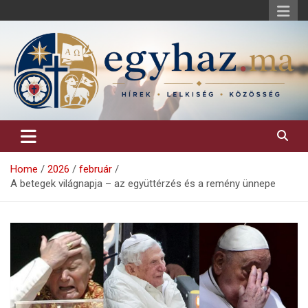
Skip
to
content
Keresztény hírek, elemzések, építő jellegű kritikai írások.
egyhaz.ma
Home
2026
február
A betegek világnapja – az együttérzés és a remény ünnepe