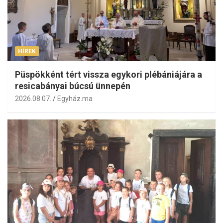
HÍREK
Püspökként tért vissza egykori plébániájára a
resicabányai búcsú ünnepén
2026.08.07.
Egyház.ma