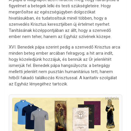
figyelmet a betegek lelki és testi szükségleteire. Hogy
megerősítse az egészségügyben dolgozókat
hivatásukban, és tudatosítsuk minél többen, hogy a
szenvedés Krisztus keresztjében új értelmet nyerhet.
Tanításának középpontjában az állt, hogy a szenvedő
ember nem teher, hanem az Egyház szívének közepe.
XVI. Benedek pápa szerint pedig a szenvedő Krisztus arca
minden beteg ember arcában felragyog; a hit arra indít,
hogy közeledjünk hozzájuk, és bennük az Úr jelenlétét
ismerjük fel. Benedek pápa hangsúlyozta: a betegágy
melletti jelenlét nem pusztán humanitárius tett, hanem
hitből fakadó találkozás Krisztussal. A karitatív szolgálat
az Egyház lényegéhez tartozik.
Hirdetés