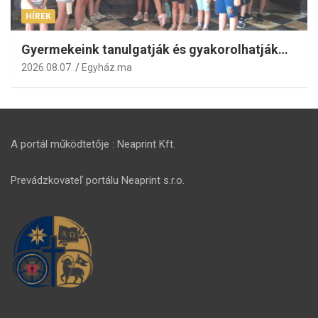
HÍREK
Gyermekeink tanulgatják és gyakorolhatják…
2026.08.07.
Egyház.ma
A portál működtetője : Neaprint Kft.
Prevádzkovateľ portálu Neaprint s.r.o.