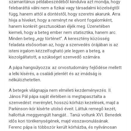
szamaritánus példabeszédéből kiindulva azt mondja, hogy
felebaráttá válni nem a fizikai vagy társadalmi közelségtől
függ, hanem attól a döntéstől, hogy szeretni akarunk. Arra
hívja a híveket, hogy a reményt ne elvont fogalomként,
hanem konkrét gesztusokban éljék meg. Üzenetében
kiemeli, hogy a beteg ember nem statisztika, hanem arc.
Minden beteg „egy történet”. A keresztény közösség
feladata elsősorban az, hogy a szenvedés órájában is az
isteni irgalom kézzelfogható jele legyen a beteg, a
kiszolgáltatott, a szükséget szenvedő számára.
A pápa hangsúlyozza: az orvostudomány fejlődése mellett
a lelki kísérés, a családi jelenlét és az imádság is
nélkülözhetetlen.
A betegek világnapja nem elméleti kezdeményezés. II.
János Pál pápa saját életében is megtapasztalta a
szenvedést: merénylet, hosszú kórházi kezelések, majd a
Parkinson-kór kísérte utolsó éveit. Láttuk remegő kezét,
hallottuk meggyengült hangját… Tanúi voltunk XVI. Benedek
idős kori törékenységének, majd visszavonulásának.
Ferenc pápa is többször került kórházba, és nyilvánosan