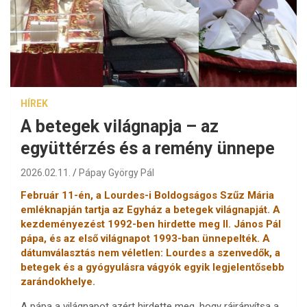
HÍREK
A betegek világnapja – az
együttérzés és a remény ünnepe
2026.02.11.
Pápay György Pál
Február 11-én, a Lourdes-i Boldogságos Szűz Mária
emléknapján tartja az Egyház a betegek világnapját. A
kezdeményezést 1992-ben hirdette meg II. János Pál
pápa, és az első világnapot 1993-ban ünnepelték. A
dátumválasztás nem véletlen: Lourdes a szenvedők, a
betegek és a gyógyulásra vágyók egyik legjelentősebb
zarándokhelye.
A pápa a világnapot azért hirdette meg, hogy ráirányítsa a