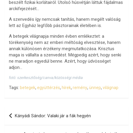
beszélt fizikai korlátairól. Utolsó húsvétján láttuk fájdalmas
arckifejezését…
A szenvedés így nemcsak tanítás, hanem megélt valóság
lett az Egyház legfőbb pásztorainak életében is.
A betegek világnapja minden évben emlékeztet: a
törékenység nem az emberi méltóság elvesztése, hanem
annak különösen érzékeny megmutatkozása. Krisztus
maga is vállalta a szenvedést. Mégpedig azért, hogy senki
ne maradjon egyedül benne. Azért, hogy üdvösséget
adjon…
fotó: szerkesztőség/canva/közösségi média
Tags:
betegek
,
együttérzés
,
hírek
,
remény
,
ünnep
,
világnap
Bejegyzés
Kányádi Sándor: Valaki jár a fák hegyén
navigáció