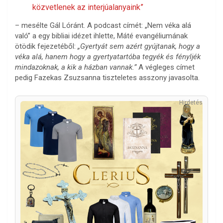
közvetlenek az interjúalanyaink”
– mesélte Gál Lóránt. A podcast címét: „Nem véka alá
való” a egy bibliai idézet ihlette, Máté evangéliumának
ötödik fejezetéből:
„Gyertyát sem azért gyújtanak, hogy a
véka alá, hanem hogy a gyertyatartóba tegyék és fényljék
mindazoknak, a kik a házban vannak.”
A végleges címet
pedig Fazekas Zsuzsanna tiszteletes asszony javasolta.
Hirdetés