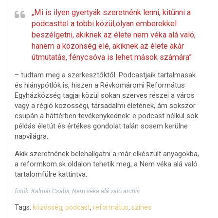
„Mi is ilyen gyertyák szeretnénk lenni, kitűnni a
podcasttel a többi közül,olyan emberekkel
beszélgetni, akiknek az élete nem véka alá való,
hanem a közönség elé, akiknek az élete akár
útmutatás, fénycsóva is lehet mások számára”
– tudtam meg a szerkesztőktől. Podcastjaik tartalmasak
és hiánypótlók is, hiszen a Révkomáromi Református
Egyházközség tagjai közül sokan szerves részei a város
vagy a régió közösségi, társadalmi életének, ám sokszor
csupán a háttérben tevékenykednek: e podcast nélkül sok
példás életút és értékes gondolat talán sosem kerülne
napvilágra.
Akik szeretnének belehallgatni a már elkészült anyagokba,
a reformkom.sk oldalon tehetik meg, a Nem véka alá való
tartalomfülre kattintva.
fotók: Kalmár Csaba, Nem véka alá való archív
Tags:
közösség
,
podcast
,
református
,
színes