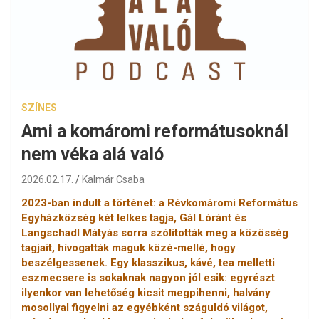
SZÍNES
Ami a komáromi reformátusoknál
nem véka alá való
2026.02.17.
Kalmár Csaba
2023-ban indult a történet: a Révkomáromi Református
Egyházközség két lelkes tagja, Gál Lóránt és
Langschadl Mátyás sorra szólították meg a közösség
tagjait, hívogatták maguk közé-mellé, hogy
beszélgessenek. Egy klasszikus, kávé, tea melletti
eszmecsere is sokaknak nagyon jól esik: egyrészt
ilyenkor van lehetőség kicsit megpihenni, halvány
mosollyal figyelni az egyébként száguldó világot,