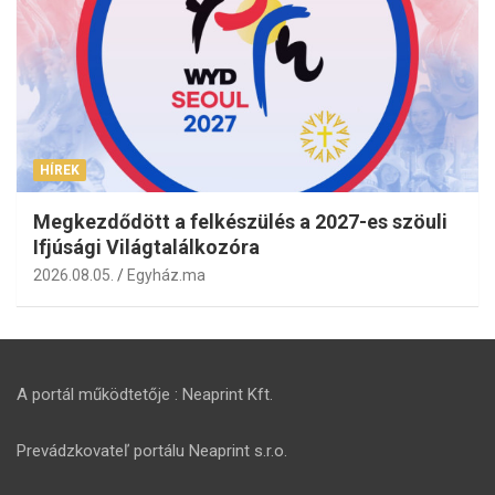
HÍREK
Megkezdődött a felkészülés a 2027-es szöuli
Ifjúsági Világtalálkozóra
2026.08.05.
Egyház.ma
A portál működtetője : Neaprint Kft.
Prevádzkovateľ portálu Neaprint s.r.o.