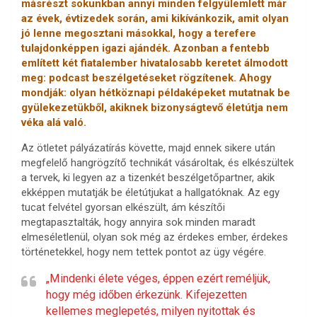
másrészt sokunkban annyi minden felgyülemlett már
az évek, évtizedek során, ami kikívánkozik, amit olyan
jó lenne megosztani másokkal, hogy a terefere
tulajdonképpen igazi ajándék. Azonban a fentebb
említett két fiatalember hivatalosabb keretet álmodott
meg: podcast beszélgetéseket rögzítenek. Ahogy
mondják: olyan hétköznapi példaképeket mutatnak be
gyülekezetükből, akiknek bizonyságtevő életútja nem
véka alá való.
Az ötletet pályázatírás követte, majd ennek sikere után
megfelelő hangrögzítő technikát vásároltak, és elkészültek
a tervek, ki legyen az a tizenkét beszélgetőpartner, akik
ekképpen mutatják be életútjukat a hallgatóknak. Az egy
tucat felvétel gyorsan elkészült, ám készítői
megtapasztalták, hogy annyira sok minden maradt
elmeséletlenül, olyan sok még az érdekes ember, érdekes
történetekkel, hogy nem tettek pontot az ügy végére.
„Mindenki élete véges, éppen ezért reméljük,
hogy még időben érkezünk. Kifejezetten
kellemes meglepetés, milyen nyitottak és