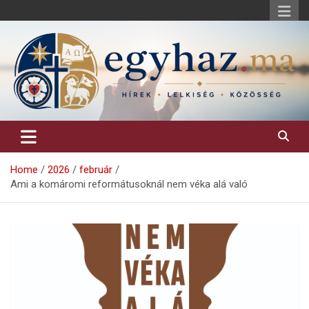
Skip
to
content
Keresztény hírek, elemzések, építő jellegű kritikai írások.
egyhaz.ma
Home
2026
február
Ami a komáromi reformátusoknál nem véka alá való