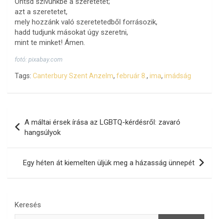
Öntsd szívünkbe a szeretetet;
azt a szeretetet,
mely hozzánk való szeretetedből forrásozik,
hadd tudjunk másokat úgy szeretni,
mint te minket! Ámen.
fotó: pixabay.com
Tags:
Canterbury Szent Anzelm
,
február 8.
,
ima
,
imádság
Bejegyzés
A máltai érsek írása az LGBTQ-kérdésről: zavaró
navigáció
hangsúlyok
Egy héten át kiemelten üljük meg a házasság ünnepét
Keresés