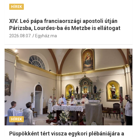
HÍREK
XIV. Leó pápa franciaországi apostoli útján
Párizsba, Lourdes-ba és Metzbe is ellátogat
2026.08.07.
Egyház.ma
HÍREK
Püspökként tért vissza egykori plébániájára a