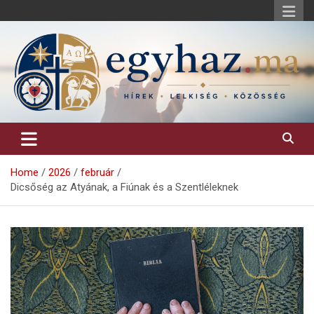
Skip
to
content
Keresztény hírek, elemzések, építő jellegű kritikai írások.
egyhaz.ma
Home
2026
február
Dicsőség az Atyának, a Fiúnak és a Szentléleknek