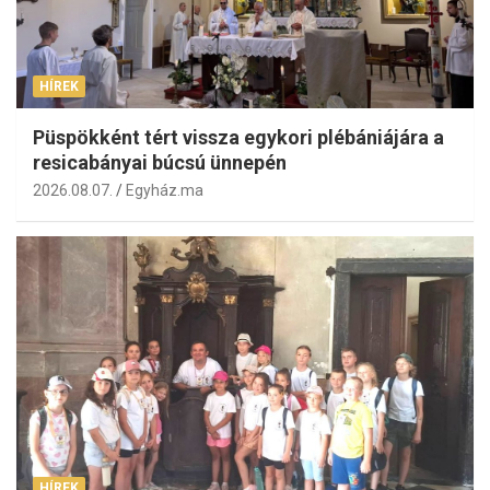
HÍREK
Püspökként tért vissza egykori plébániájára a
resicabányai búcsú ünnepén
2026.08.07.
Egyház.ma
HÍREK