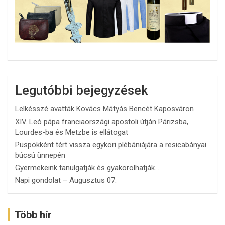
Legutóbbi bejegyzések
Lelkésszé avatták Kovács Mátyás Bencét Kaposváron
XIV. Leó pápa franciaországi apostoli útján Párizsba,
Lourdes-ba és Metzbe is ellátogat
Püspökként tért vissza egykori plébániájára a resicabányai
búcsú ünnepén
Gyermekeink tanulgatják és gyakorolhatják…
Napi gondolat – Augusztus 07.
Több hír