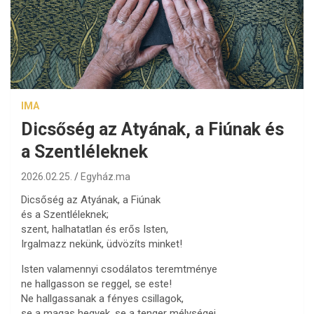
IMA
Dicsőség az Atyának, a Fiúnak és
a Szentléleknek
2026.02.25.
Egyház.ma
Dicsőség az Atyának, a Fiúnak
és a Szentléleknek;
szent, halhatatlan és erős Isten,
Irgalmazz nekünk, üdvözíts minket!
Isten valamennyi csodálatos teremtménye
ne hallgasson se reggel, se este!
Ne hallgassanak a fényes csillagok,
se a magas hegyek, se a tenger mélységei,