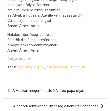
se a gyors folyók forrásai,
amíg mi dicsérő himnuszainkban
az Atyát, a Fiút és a Szentlelket magasztaljuk!
Válaszoljon minden angyal:
Ámen! Ámen! Ámen!
Hatalom, dicsőség, tisztelet
és örök dicsőség Istenünknek,
a kegyelem adományozójának!
Ámen! Ámen! Ámen!
fotó: pixabay.com
Tags:
atya
,
dicsőség
,
fiú
,
ima
,
imádság
,
Szentlélek
Bejegyzés
A Vatikán megerősítette XIV. Leó pápa útjait
navigáció
A háború árnyékában: imádság a békéért Londonban