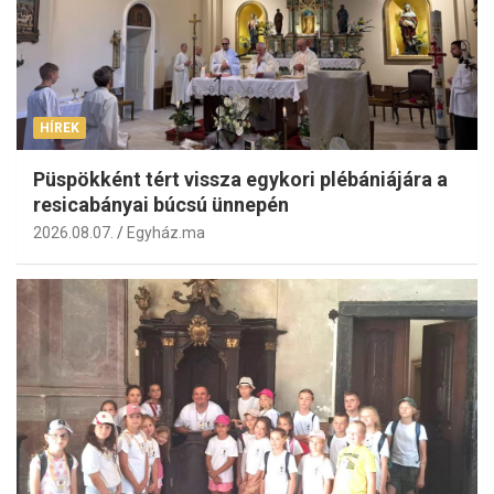
HÍREK
Püspökként tért vissza egykori plébániájára a
resicabányai búcsú ünnepén
2026.08.07.
Egyház.ma