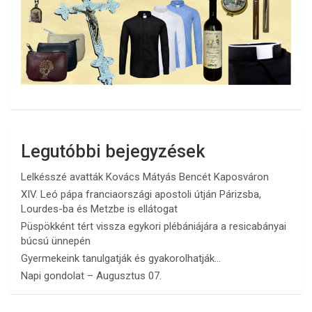
Legutóbbi bejegyzések
Lelkésszé avatták Kovács Mátyás Bencét Kaposváron
XIV. Leó pápa franciaországi apostoli útján Párizsba,
Lourdes-ba és Metzbe is ellátogat
Püspökként tért vissza egykori plébániájára a resicabányai
búcsú ünnepén
Gyermekeink tanulgatják és gyakorolhatják…
Napi gondolat – Augusztus 07.