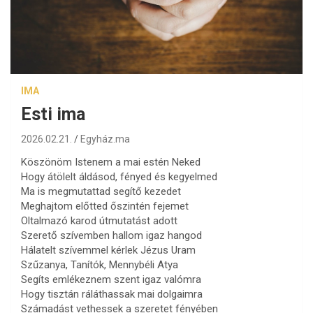
IMA
Esti ima
2026.02.21.
Egyház.ma
Köszönöm Istenem a mai estén Neked
Hogy átölelt áldásod, fényed és kegyelmed
Ma is megmutattad segítő kezedet
Meghajtom előtted őszintén fejemet
Oltalmazó karod útmutatást adott
Szerető szívemben hallom igaz hangod
Hálatelt szívemmel kérlek Jézus Uram
Szűzanya, Tanítók, Mennybéli Atya
Segíts emlékeznem szent igaz valómra
Hogy tisztán ráláthassak mai dolgaimra
Számadást vethessek a szeretet fényében