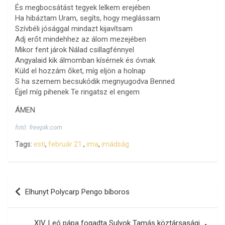
És megbocsátást tegyek lelkem erejében
Ha hibáztam Uram, segíts, hogy meglássam
Szívbéli jósággal mindazt kijavítsam
Adj erőt mindehhez az álom mezejében
Mikor fent járok Nálad csillagfénnyel
Angyalaid kik álmomban kísérnek és óvnak
Küld el hozzám őket, míg eljön a holnap
S ha szemem becsukódik megnyugodva Benned
Éjjel míg pihenek Te ringatsz el engem
ÁMEN
fotó: freepik.com
Tags:
esti
,
február 21.
,
ima
,
imádság
Bejegyzés
Elhunyt Polycarp Pengo bíboros
navigáció
XIV. Leó pápa fogadta Sulyok Tamás köztársasági