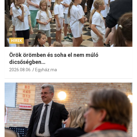
HÍREK
Örök örömben és soha el nem múló
dicsőségben…
2026.08.06.
Egyház.ma