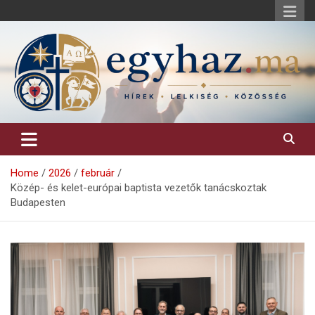
Skip
to
content
Keresztény hírek, elemzések, építő jellegű kritikai írások.
egyhaz.ma
Home
2026
február
Közép- és kelet-európai baptista vezetők tanácskoztak
Budapesten