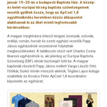
január 19–20-án a budapesti Baptista Ház. A közép-
és kelet-európai térség baptista szövetségeinek
vezetői gyűltek össze, hogy az ApCsel 1,8
együttműködés keretében közös álláspontot
alakítsanak ki az őket érintő legfontosabb
kérdésekben.
A magyar meghívásra érkező lengyel, bosnyák, szlovák,
erdélyi, román, horvát és szerb egyházi vezetők Papp
János egyházelnök vezetésével folytattak
megbeszéléseket. A találkozón részt vett Charles Costa
libanoni egyházelnök is, aki jelenleg az Európai Baptista
Szövetség (EBF) elnöki tisztségét tölti be. A magyar
baptisták részéről Papp János mellett Varga László Ottó
főtitkár, Durkó István missziói alelnök, Téglási Lajos külügyi
szaktitkár és Kovács Péter ApCsel 1,8-koordinátor
képviselte az egyházat.
Hirdetés