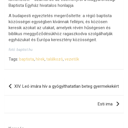
Baptista Egyház hivatalos honlapja.
A budapesti egyeztetés megerősítette: a régió baptista
közösségei egységben kívánnak fellépni, és közösen
keresik azokat az utakat, amelyek révén hűségesen és
biblikus meggyőződésükhöz ragaszkodva szolgálhatják
egyházukat és Európa keresztény közösségeit.
fotó: baptist.hu
Tags:
baptista
,
hírek
,
találkozó
,
vezetők
Bejegyzés
XIV. Leó imára hív a gyógyíthatatlan beteg gyermekekért
navigáció
Esti ima