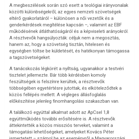
A megbeszélések során szó esett a teológiai irányvonalak
közötti különbségekről, az egyes nemzeti szövetségek
eltérő gyakorlatáról – különösen a női vezetők és a
genderkérdések megítélése kapcsán –, valamint az EBF
működésének átláthatóságáról és a képviseleti arányokról.
A résztvevők hangsúlyozták: céljuk nem a megosztás,
hanem az, hogy a szövetség tisztán, hitelesen és
egységben töltse be küldetését, és hatékonyan támogassa
a tagszövetségeket.
A tanácskozás légkörét a nyíltság, ugyanakkor a testvéri
tisztelet jellemezte. Bár több kérdésben komoly
feszültségek is felszínre kerültek, a résztvevők
többségében egyetértésre jutottak, és elköteleződtek a
közös fellépés mellett. A végleges állásfoglalás
előkészítése jelenleg finomhangolási szakaszban van.
A találkozó egyúttal alkalmat adott az ApCsel 1,8
együttműködés további erősítésére is. A résztvevők
áttekintették a közös missziós terveket, valamint a
támogatási lehetőségeket, amelyeket Kovács Péter
ismertetett – számol be az eseményről a Magyarországi