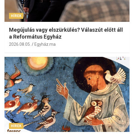
HÍREK
Megújulás vagy elszürkülés? Válaszút előtt áll
a Református Egyház
2026.08.05.
Egyház.ma
HÍREK