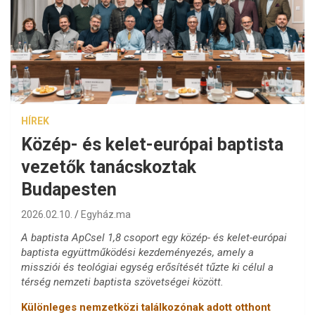
HÍREK
Közép- és kelet-európai baptista
vezetők tanácskoztak
Budapesten
2026.02.10.
Egyház.ma
A baptista ApCsel 1,8 csoport egy közép- és kelet-európai
baptista együttműködési kezdeményezés, amely a
missziói és teológiai egység erősítését tűzte ki célul a
térség nemzeti baptista szövetségei között.
Különleges nemzetközi találkozónak adott otthont