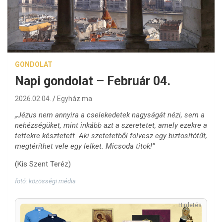
GONDOLAT
Napi gondolat – Február 04.
2026.02.04.
Egyház.ma
„Jézus nem annyira a cselekedetek nagyságát nézi, sem a
nehézségüket, mint inkább azt a szeretetet, amely ezekre a
tettekre késztetett. Aki szetetetből fölvesz egy biztosítótűt,
megtéríthet vele egy lelket. Micsoda titok!“
(Kis Szent Teréz)
fotó: közösségi média
Hirdetés