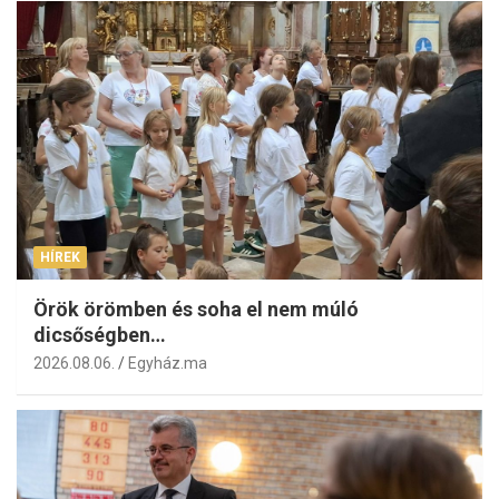
HÍREK
Örök örömben és soha el nem múló
dicsőségben…
2026.08.06.
Egyház.ma