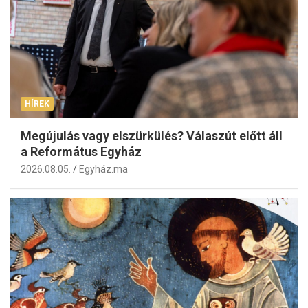
HÍREK
Megújulás vagy elszürkülés? Válaszút előtt áll
a Református Egyház
2026.08.05.
Egyház.ma