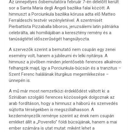
Az ünnepélyes ősbemutatóra február 7-én délelőtt került
sor a Santa Maria degli Angeli bazilika falai között. A
himnuszt a Porciunkula bazilika kórusa adta elő Matteo
Ferraldeschi testvér vezényletével. A szentmisét
Pierbattista Pizzaballa bíboros, jeruzsálemi latin pátriárka
celebrálta, aki homíliájában a keresztény remény és a
tanúságtétel időszerűségét hangsúlyozta.
A szervezők szerint a bemutató nem csupán egy zenei
esemény volt, hanem a jubileumi év lelki nyitánya. A
himnusz a jövőben minden jelentősebb ferences alkalmon
felhangzik majd, így a Porciunkula-búcsún és a tranzitus –
Szent Ferenc halálának liturgikus megemlékezése –
ünnepén is.
A mű már most nemzetközi érdeklődést váltott ki: a
Szíriában szolgáló ferences közösségek dolgoznak az
arab fordításon, hogy a himnusz a háború és szenvedés
sújtotta térségekben is megszólalhasson. A
kezdeményezők reménye szerint az ének nem csupán
emléket állít a „Poverello” földi búcsújának, hanem a mai
ember számára is utat mutat: miként lehet a