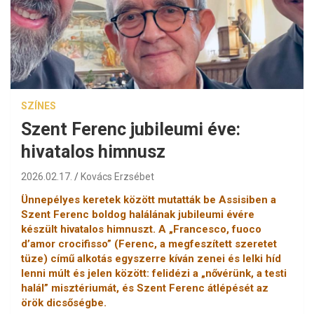
SZÍNES
Szent Ferenc jubileumi éve:
hivatalos himnusz
2026.02.17.
Kovács Erzsébet
Ünnepélyes keretek között mutatták be Assisiben a
Szent Ferenc boldog halálának jubileumi évére
készült hivatalos himnuszt. A „Francesco, fuoco
d’amor crocifisso” (Ferenc, a megfeszített szeretet
tüze) című alkotás egyszerre kíván zenei és lelki híd
lenni múlt és jelen között: felidézi a „nővérünk, a testi
halál” misztériumát, és Szent Ferenc átlépését az
örök dicsőségbe.