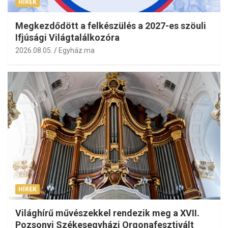
HÍREK
Megkezdődött a felkészülés a 2027-es szöuli
Ifjúsági Világtalálkozóra
2026.08.05.
Egyház.ma
HÍREK
Világhírű művészekkel rendezik meg a XVII.
Pozsonyi Székesegyházi Orgonafesztivált