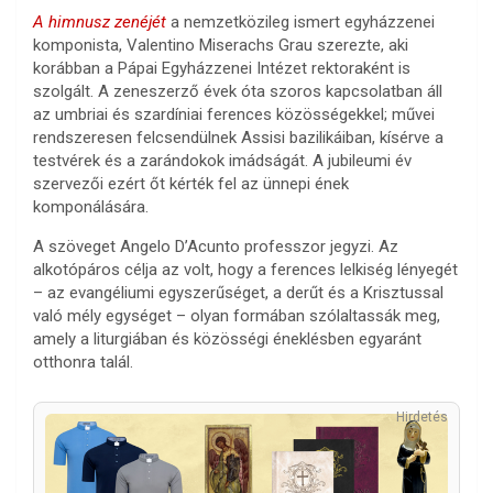
A himnusz zenéjét
a nemzetközileg ismert egyházzenei
komponista, Valentino Miserachs Grau szerezte, aki
korábban a Pápai Egyházzenei Intézet rektoraként is
szolgált. A zeneszerző évek óta szoros kapcsolatban áll
az umbriai és szardíniai ferences közösségekkel; művei
rendszeresen felcsendülnek Assisi bazilikáiban, kísérve a
testvérek és a zarándokok imádságát. A jubileumi év
szervezői ezért őt kérték fel az ünnepi ének
komponálására.
A szöveget Angelo D’Acunto professzor jegyzi. Az
alkotópáros célja az volt, hogy a ferences lelkiség lényegét
– az evangéliumi egyszerűséget, a derűt és a Krisztussal
való mély egységet – olyan formában szólaltassák meg,
amely a liturgiában és közösségi éneklésben egyaránt
otthonra talál.
Hirdetés