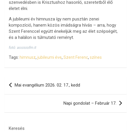
szenvedésben is Krisztushoz hasonló, szeretetből élő
életet élni.
A jubileumi év himnusza így nem pusztán zenei
kompozíció, hanem közös imádságra hívás – arra, hogy
Szent Ferenccel együtt énekeljük meg az élet szépségét,
és a halálon is túlmutató reményt.
fotó: assisiofm.it
Tags:
himnusz
,
jubileumi éve
,
Szent Ferenc
,
színes
Bejegyzés
Mai evangélium 2026. 02. 17., kedd
navigáció
Napi gondolat – Február 17.
Keresés