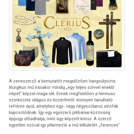
A zeneszerző a bemutatót megelőzően hangsúlyozta:
liturgikus mű írásakor mindig „egy teljes szívvel éneklő
népet” képzel maga elé. Ennek megfelelően a himnusz
szerkezete világos és közérthető: könnyen tanulható
refrénre épül, amelyhez egy- vagy négyszólamú strófák
kapcsolódnak. Így egy egyszerű plébániai közösség
éppúgy előadhatja, mint egy képzett kórus. A szerző
egyetlen szóval így jellemezte a mű lelkületét: „ferences”.