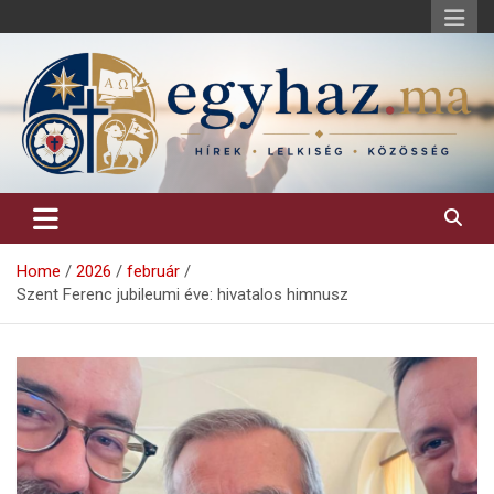
Skip
to
content
Keresztény hírek, elemzések, építő jellegű kritikai írások.
egyhaz.ma
Home
2026
február
Szent Ferenc jubileumi éve: hivatalos himnusz