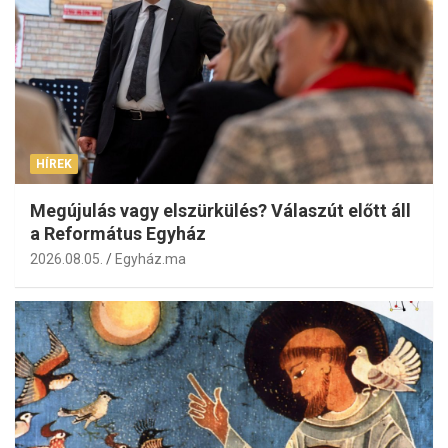
HÍREK
Megújulás vagy elszürkülés? Válaszút előtt áll
a Református Egyház
2026.08.05.
Egyház.ma