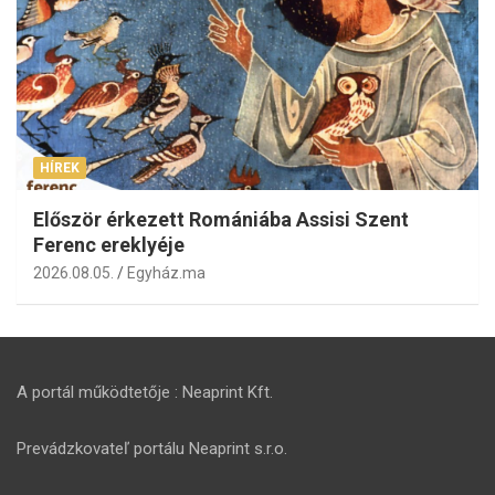
HÍREK
Először érkezett Romániába Assisi Szent
Ferenc ereklyéje
2026.08.05.
Egyház.ma
A portál működtetője : Neaprint Kft.
Prevádzkovateľ portálu Neaprint s.r.o.