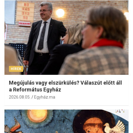
HÍREK
Megújulás vagy elszürkülés? Válaszút előtt áll
a Református Egyház
2026.08.05.
Egyház.ma