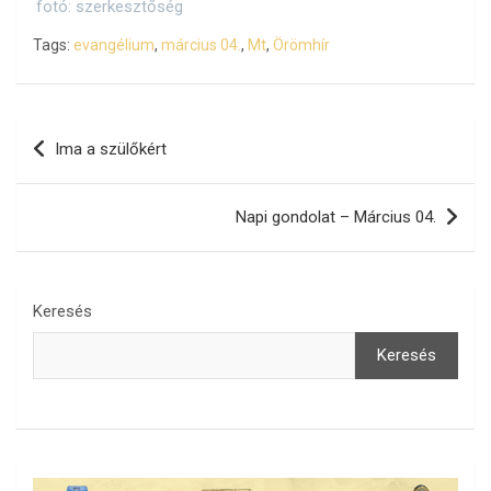
fotó: szerkesztőség
Tags:
evangélium
,
március 04.
,
Mt
,
Örömhír
Bejegyzés
Ima a szülőkért
navigáció
Napi gondolat – Március 04.
Keresés
Keresés