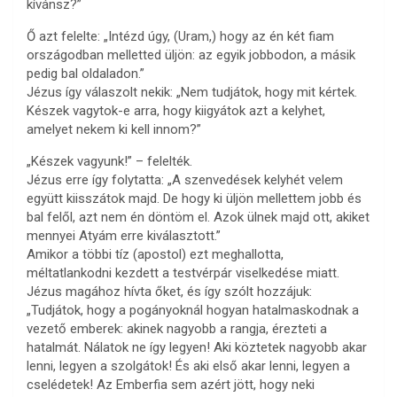
kívánsz?”
Ő azt felelte: „Intézd úgy, (Uram,) hogy az én két fiam
országodban melletted üljön: az egyik jobbodon, a másik
pedig bal oldaladon.”
Jézus így válaszolt nekik: „Nem tudjátok, hogy mit kértek.
Készek vagytok-e arra, hogy kiigyátok azt a kelyhet,
amelyet nekem ki kell innom?”
„Készek vagyunk!” – felelték.
Jézus erre így folytatta: „A szenvedések kelyhét velem
együtt kiisszátok majd. De hogy ki üljön mellettem jobb és
bal felől, azt nem én döntöm el. Azok ülnek majd ott, akiket
mennyei Atyám erre kiválasztott.”
Amikor a többi tíz (apostol) ezt meghallotta,
méltatlankodni kezdett a testvérpár viselkedése miatt.
Jézus magához hívta őket, és így szólt hozzájuk:
„Tudjátok, hogy a pogányoknál hogyan hatalmaskodnak a
vezető emberek: akinek nagyobb a rangja, érezteti a
hatalmát. Nálatok ne így legyen! Aki köztetek nagyobb akar
lenni, legyen a szolgátok! És aki első akar lenni, legyen a
cselédetek! Az Emberfia sem azért jött, hogy neki