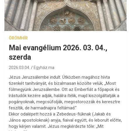
ÖRÖMHÍR
Mai evangélium 2026. 03. 04.,
szerda
2026.03.04.
Egyház.ma
Jézus Jeruzsálembe indult. Útközben magához hívta
tizenkét tanítványát, és bizalmasan közölte velük; „Most
fölmegyünk Jeruzsálembe. Ott az Emberfiát a főpapok és
írástudók kezére adják, halálra ítélik, majd kiszolgáltatják a
pogányoknak, megcsúfolják, megostorozzák és keresztre
feszítik, de harmadnapra feltámad.”
Ekkor odalépett hozzá a Zebedeus-fiúknak (Jakab és
János apostoloknak) anyja, fiaival együtt, és leborult előtte,
hogy kérjen valamit. Jézus megkérdezte tőle: „Mit