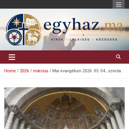
Skip
to
content
Keresztény hírek, elemzések, építő jellegű kritikai írások.
egyhaz.ma
Home
2026
március
Mai evangélium 2026. 03. 04., szerda