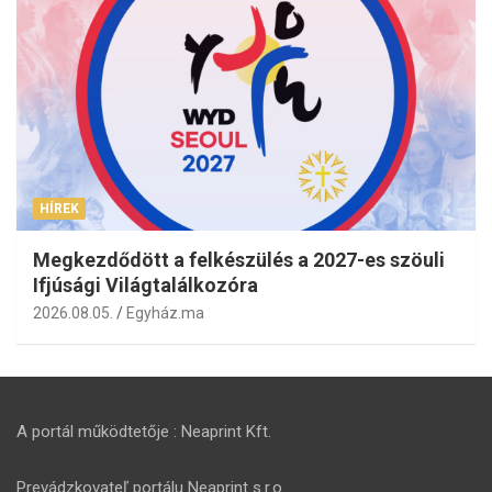
HÍREK
Megkezdődött a felkészülés a 2027-es szöuli
Ifjúsági Világtalálkozóra
2026.08.05.
Egyház.ma
A portál működtetője : Neaprint Kft.
Prevádzkovateľ portálu Neaprint s.r.o.