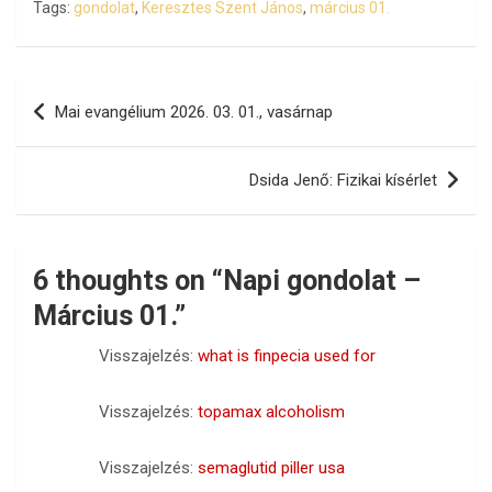
Tags:
gondolat
,
Keresztes Szent János
,
március 01.
Bejegyzés
Mai evangélium 2026. 03. 01., vasárnap
navigáció
Dsida Jenő: Fizikai kísérlet
6 thoughts on “
Napi gondolat –
Március 01.
”
Visszajelzés:
what is finpecia used for
Visszajelzés:
topamax alcoholism
Visszajelzés:
semaglutid piller usa