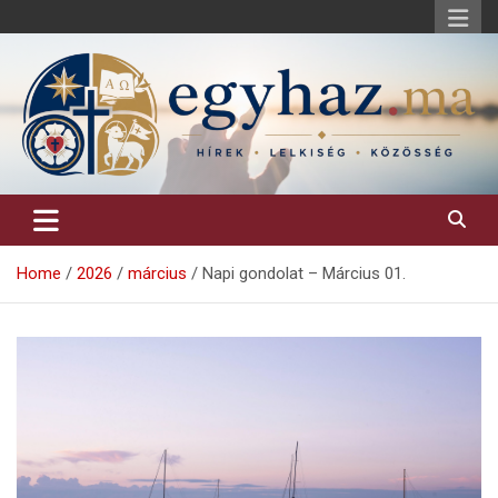
Skip
to
content
Keresztény hírek, elemzések, építő jellegű kritikai írások.
egyhaz.ma
Home
2026
március
Napi gondolat – Március 01.