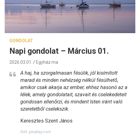
GONDOLAT
Napi gondolat – Március 01.
2026.03.01.
Egyház.ma
A haj, ha szorgalmasan fésülik, jól kisímított
marad és minden nehézség nélkül fésülhető,
amikor csak akarja az ember; ehhez hasonó az a
lélek, amely gondolatait, szavait és cselekedeteit
gondosan ellenőrzi, és mindent Isten iránt való
szeretetből cselekszik.
Keresztes Szent János
fotó: pixabay.com