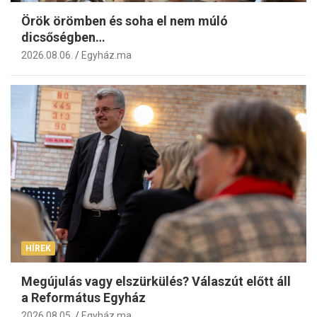
Örök örömben és soha el nem múló
dicsőségben…
2026.08.06.
Egyház.ma
HÍREK
Megújulás vagy elszürkülés? Válaszút előtt áll
a Református Egyház
2026.08.05.
Egyház.ma