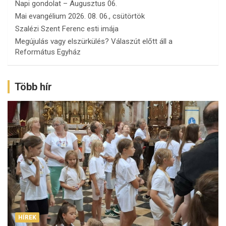
Napi gondolat – Augusztus 06.
Mai evangélium 2026. 08. 06., csütörtök
Szalézi Szent Ferenc esti imája
Megújulás vagy elszürkülés? Válaszút előtt áll a
Református Egyház
Több hír
HÍREK