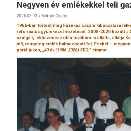
Negyven év emlékekkel teli g
2026.03.03.
Kalmár Csaba
1986-ban történt meg Fazekas László kibocsátása lelké
református gyülekezet vezetését. 2008-2020 között a
szolgált, leköszönése után továbbra is ellátta, ellátja
idő, rengeteg emlék halmozódott fel. Ezeket – meganny
portáljukon,
„40 év (1986-2026) SDG!”
címmel.