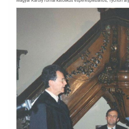
Magyar Károly római katolikus esperesplébános, Tychon aty