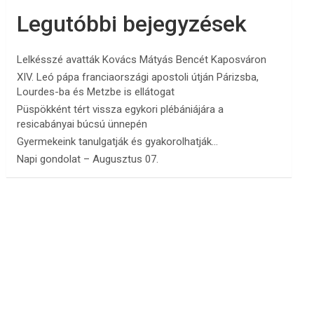
Legutóbbi bejegyzések
Lelkésszé avatták Kovács Mátyás Bencét Kaposváron
XIV. Leó pápa franciaországi apostoli útján Párizsba,
Lourdes-ba és Metzbe is ellátogat
Püspökként tért vissza egykori plébániájára a
resicabányai búcsú ünnepén
Gyermekeink tanulgatják és gyakorolhatják…
Napi gondolat – Augusztus 07.