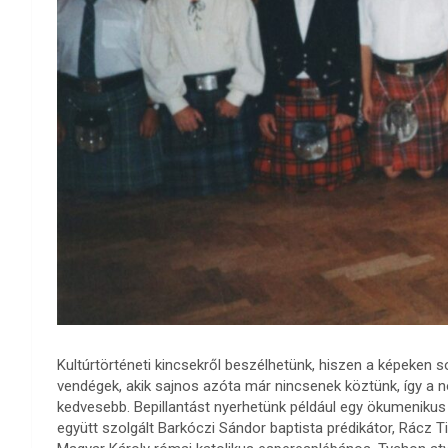
Kultúrtörténeti kincsekről beszélhetünk, hiszen a képeken s
vendégek, akik sajnos azóta már nincsenek köztünk, így a n
kedvesebb. Bepillantást nyerhetünk például egy ökumenikus i
együtt szolgált Barkóczi Sándor baptista prédikátor, Rácz T