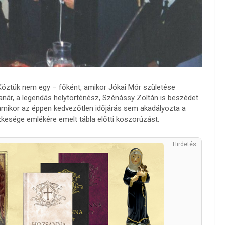
Köztük nem egy – főként, amikor Jókai Mór születése
anár, a legendás helytörténész, Szénássy Zoltán is beszédet
 amikor az éppen kedvezőtlen időjárás sem akadályozta a
zkesége emlékére emelt tábla előtti koszorúzást.
Hirdetés