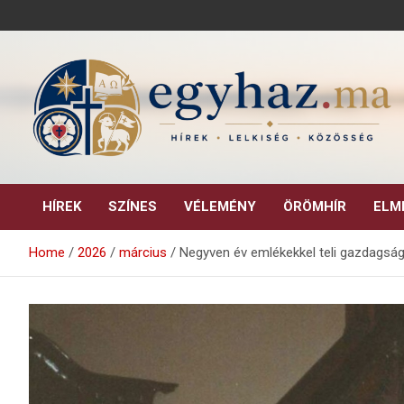
Skip
to
content
Keresztény hírek, elemzések, építő jellegű kritikai írások.
egyhaz.ma
HÍREK
SZÍNES
VÉLEMÉNY
ÖRÖMHÍR
ELM
Home
2026
március
Negyven év emlékekkel teli gazdagsá