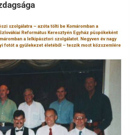
azdagsága
szi szolgálatra – azóta tölti be Komáromban a
 Szlovákiai Református Keresztyén Egyház püspökeként
 Komáromban a lelkipásztori szolgálatot. Negyven év nagy
i fotót a gyülekezet életéből – teszik most közszemlére