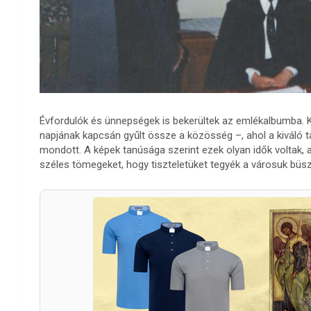
Évfordulók és ünnepségek is bekerültek az emlékalbumba. 
napjának kapcsán gyűlt össze a közösség –, ahol a kiváló t
mondott. A képek tanúsága szerint ezek olyan idők voltak,
széles tömegeket, hogy tiszteletüket tegyék a városuk büs