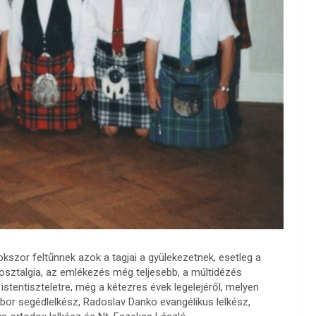
okszor feltűnnek azok a tagjai a gyülekezetnek, esetleg a
osztalgia, az emlékezés még teljesebb, a múltidézés
stentiszteletre, még a kétezres évek legelejéről, melyen
ibor segédlelkész, Radoslav Danko evangélikus lelkész,