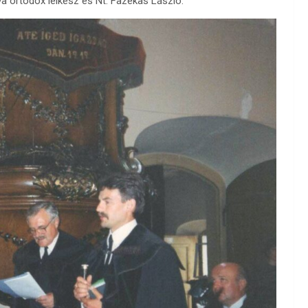
a ortodox lelkész és Nt. Fazekas László.