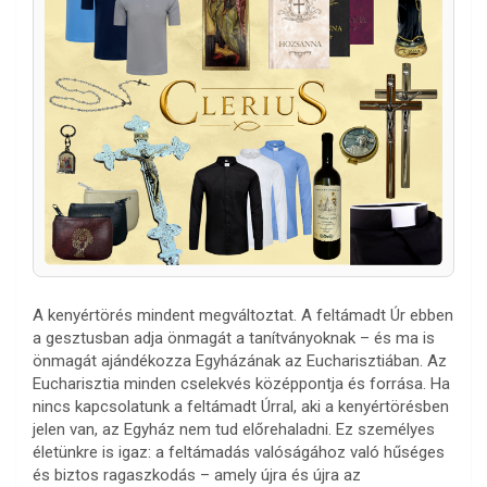
A kenyértörés mindent megváltoztat. A feltámadt Úr ebben
a gesztusban adja önmagát a tanítványoknak – és ma is
önmagát ajándékozza Egyházának az Eucharisztiában. Az
Eucharisztia minden cselekvés középpontja és forrása. Ha
nincs kapcsolatunk a feltámadt Úrral, aki a kenyértörésben
jelen van, az Egyház nem tud előrehaladni. Ez személyes
életünkre is igaz: a feltámadás valóságához való hűséges
és biztos ragaszkodás – amely újra és újra az