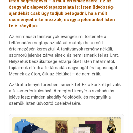
Isten segítségével – a múlt értelmezésére. Ez az
ősegyház alapvető tapasztalata is: Isten üdvösség-
ajándékát csak úgy tudjuk befogadni, ha a múlt
eseményeit értelmezzük, és így a jelenünket Isten
felé irányítjuk.
Az emmauszi tanítványok evangéliumi története a
feltámadás megtapasztalását mutatja be a múlt
értelmezésén keresztül. A tanítványok remény nélküli,
szomorú jelenbe zárva élnek, és nem ismerik fel az Urat.
Helyzetük beszűkültsége elzárja őket Isten hatalmától,
fájdalmuk elfedi a feltámadás nagyságát és tágasságát.
Mennek az úton, élik az életüket – de nem értik.
Az Urat a kenyértörésben ismerik fel. Ez a konkrét jel válik
a felismerés kulcsává. A megtört kenyér a szabadulás
jelévé lesz: minden akadály feloldódik, és megnyílik a
szemük Isten üdvözítő cselekvésére.
Hirdetés