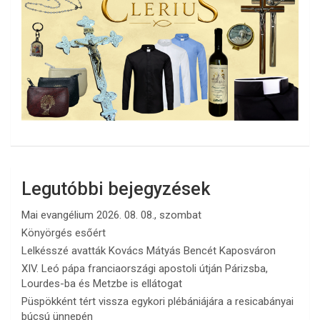
Legutóbbi bejegyzések
Mai evangélium 2026. 08. 08., szombat
Könyörgés esőért
Lelkésszé avatták Kovács Mátyás Bencét Kaposváron
XIV. Leó pápa franciaországi apostoli útján Párizsba,
Lourdes-ba és Metzbe is ellátogat
Püspökként tért vissza egykori plébániájára a resicabányai
búcsú ünnepén