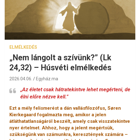
ELMÉLKEDÉS
„Nem lángolt a szívünk?” (Lk
24,32) – Húsvéti elmélkedés
2026.04.06.
Egyház.ma
„Az életet csak hátratekintve lehet megérteni, de
élni előre nézve kell.”
Ezt a mély felismerést a dán vallásfilozófus, Søren
Kierkegaard fogalmazta meg, amikor a jelen
átláthatatlanságáról beszélt, amely csak visszatekintve
nyer értelmet. Ahhoz, hogy a jelent megértsük,
szükségünk van számunkra, keresztények számára –