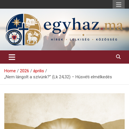
Skip
to
content
Keresztény hírek, elemzések, építő jellegű kritikai írások.
egyhaz.ma
Home
2026
április
„Nem lángolt a szívünk?” (Lk 24,32) – Húsvéti elmélkedés