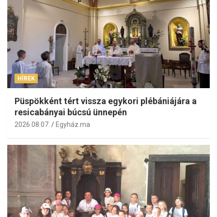
HÍREK
Püspökként tért vissza egykori plébániájára a
resicabányai búcsú ünnepén
2026.08.07.
Egyház.ma