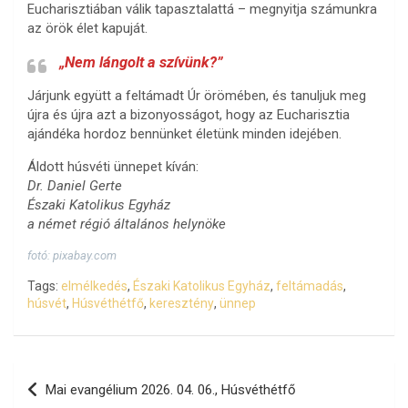
Eucharisztiában válik tapasztalattá – megnyitja számunkra
az örök élet kapuját.
„Nem lángolt a szívünk?”
Járjunk együtt a feltámadt Úr örömében, és tanuljuk meg
újra és újra azt a bizonyosságot, hogy az Eucharisztia
ajándéka hordoz bennünket életünk minden idejében.
Áldott húsvéti ünnepet kíván:
Dr. Daniel Gerte
Északi Katolikus Egyház
a német régió általános helynöke
fotó: pixabay.com
Tags:
elmélkedés
,
Északi Katolikus Egyház
,
feltámadás
,
húsvét
,
Húsvéthétfő
,
keresztény
,
ünnep
Bejegyzés
Mai evangélium 2026. 04. 06., Húsvéthétfő
navigáció