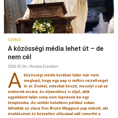
SZÍNES
A közösségi média lehet út – de
nem cél
2026.05.26.
Kovács Erzsébet
A
közösségi média korában talán már nem
meglepő, hogy egy pap is milliós nézettséget
ér el. Énekel, videókat készít, mosolyt csal az
emberek arcára, és olyanokhoz is eljut, akik
egyébként talán soha nem lépnének be egy
templomba. Az utóbbi hetekben például sokan
láthatták az olasz Don Bruno Maggioni pap videóit, aki
éneklésével és közvetlen stílusával vált ismertté a