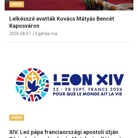
HÍREK
Lelkésszé avatták Kovács Mátyás Bencét
Kaposváron
2026.08.07.
Egyház.ma
HÍREK
XIV. Leó pápa franciaországi apostoli útján