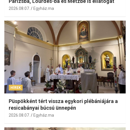
Párizsba, Lourdes-ba és Metzbe is ellátogat
2026.08.07.
Egyház.ma
HÍREK
Püspökként tért vissza egykori plébániájára a
resicabányai búcsú ünnepén
2026.08.07.
Egyház.ma