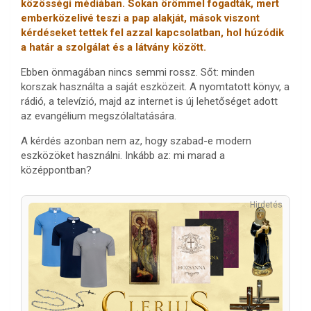
közösségi médiában. Sokan örömmel fogadták, mert
emberközelivé teszi a pap alakját, mások viszont
kérdéseket tettek fel azzal kapcsolatban, hol húzódik
a határ a szolgálat és a látvány között.
Ebben önmagában nincs semmi rossz. Sőt: minden
korszak használta a saját eszközeit. A nyomtatott könyv, a
rádió, a televízió, majd az internet is új lehetőséget adott
az evangélium megszólaltatására.
A kérdés azonban nem az, hogy szabad-e modern
eszközöket használni. Inkább az: mi marad a
középpontban?
Hirdetés