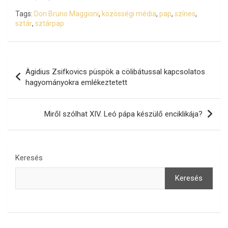
Tags:
Don Bruno Maggioni
,
közösségi média
,
pap
,
színes
,
sztár
,
sztárpap
Bejegyzés
Ägidius Zsifkovics püspök a cölibátussal kapcsolatos
navigáció
hagyományokra emlékeztetett
Miről szólhat XIV. Leó pápa készülő enciklikája?
Keresés
Keresés