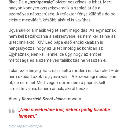
őket. De a
„sztárpapság”
olykor veszélyes is lehet. Mert
nagyon könnyen összekeveredik a szolgálat és a
személyes népszerűség. A reflektor fénye különös dolog:
eleinte megvilágít, később akár el is vakíthat.
Ugyanakkor a másik véglet sem megoldás. Az egyháznak
nem kell bezárkóznia a sekrestyébe, és nem kell félnie az
új technikáktól. XIV. Leó pápa első enciklikájában is
hangsúlyozza, hogy az új technológiák korában az
Egyháznak jelen kell lennie, de úgy, hogy az ember
méltósága és a személyes találkozás ne vesszen el.
Talán ez a lényeg: használni kell a modern eszközöket – de
nem szabad azok foglyaivá válni. A közösségi média lehet
út, de nem cél. Mert végső soron nem a papnak kell
ismertté válnia, hanem annak, akiről beszél.
Ahogy
Keresztelő Szent János
mondta:
„Neki növekednie kell, nekem pedig kisebbé
lennem.”
fotó: képernyőfotó/AI