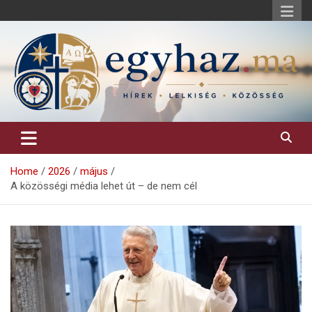
Skip
to
content
Keresztény hírek, elemzések, építő jellegű kritikai írások.
egyhaz.ma
Home
2026
május
A közösségi média lehet út – de nem cél