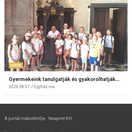
HÍREK
Gyermekeink tanulgatják és gyakorolhatják…
2026.08.07.
Egyház.ma
A portál működtetője : Neaprint Kft.