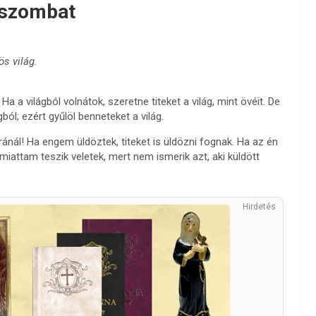
 szombat
ös világ.
Ha a világból volnátok, szeretne titeket a világ, mint övéit. De
gból; ezért gyűlöl benneteket a világ.
nál! Ha engem üldöztek, titeket is üldözni fognak. Ha az én
miattam teszik veletek, mert nem ismerik azt, aki küldött
Hirdetés