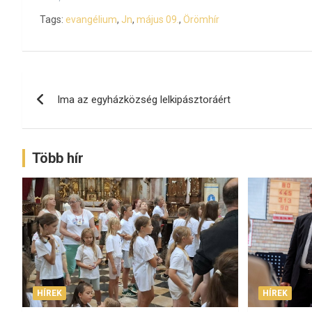
Tags:
evangélium
,
Jn
,
május 09.
,
Örömhír
Bejegyzés
Ima az egyházközség lelkipásztoráért
navigáció
Több hír
HÍREK
HÍREK