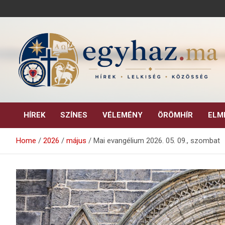
Skip
to
content
Keresztény hírek, elemzések, építő jellegű kritikai írások.
egyhaz.ma
HÍREK
SZÍNES
VÉLEMÉNY
ÖRÖMHÍR
ELM
Home
2026
május
Mai evangélium 2026. 05. 09., szombat