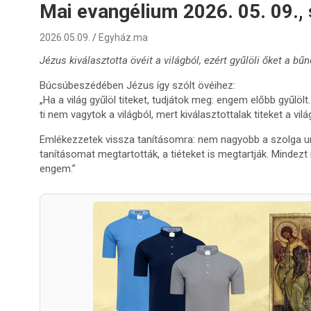
Mai evangélium 2026. 05. 09.,
2026.05.09.
Egyház.ma
Jézus kiválasztotta övéit a világból, ezért gyűlöli őket a bűn
Búcsúbeszédében Jézus így szólt övéihez:
„Ha a világ gyűlöl titeket, tudjátok meg: engem előbb gyűlölt. 
ti nem vagytok a világból, mert kiválasztottalak titeket a vilá
Emlékezzetek vissza tanításomra: nem nagyobb a szolga urá
tanításomat megtartották, a tiéteket is megtartják. Mindezt 
engem.”